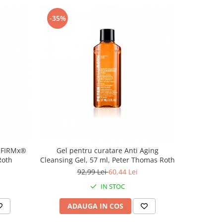
-35%
-30%
Gel pentru curatare Anti Aging
Crema pent
Roth
Cleansing Gel, 57 ml, Peter Thomas Roth
Moisture 
92,99 Lei
60,44 Lei
3
IN STOC
ADAUGA IN COS
AD