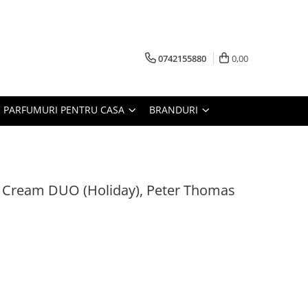
0742155880
0,00
PARFUMURI PENTRU CASA
BRANDURI
i Cream DUO (Holiday), Peter Thomas