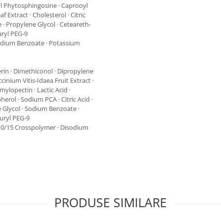
l Phytosphingosine · Caprooyl
Extract · Cholesterol · Citric
 · Propylene Glycol · Ceteareth-
auryl PEG-9
odium Benzoate · Potassium
erin · Dimethiconol · Dipropylene
cinium Vitis-Idaea Fruit Extract ·
ylopectin · Lactic Acid ·
erol · Sodium PCA · Citric Acid ·
 Glycol · Sodium Benzoate ·
uryl PEG-9
10/15 Crosspolymer · Disodium
PRODUSE SIMILARE