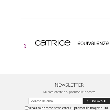
NEWSLETTER
Nu rata ofertele si promotiile noastre
Vreau sa primesc newsletter cu promotiile magazinului.