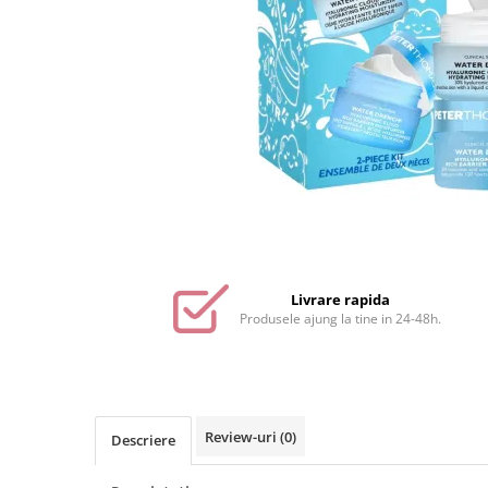
Kerastase
Produse pentru baie
Masturbator
Ingrijire gene & sprancene
Mascara
La Saponaria
Sapun
Exfolierea tenului
Creion si tus de ochi
Inel de stimulare
Igiena dentara
LoveHoney Health
Fard de pleoape
Inel silicon
Pasta de dinti
Gene false si accesorii
Maude
Pentru cuplu
Apa de gura
Buze
MonAmi
Wellness
Ruj
NIP+FAB
Lumanari
Luciu si gloss de buze
Ulei pentru masaj
Noblesse Oblige
Balsam de buze
Igiena sexuala
Olaplex
Creion de buze
Lubrifianti
Peter Thomas Roth
Ulei de buze
Prezervative
Livrare rapida
Buretei
ROMP
Servetele
Produsele ajung la tine in 24-48h.
Curatare Buretei
SeventyOne Percent
Dildouri
Unghii
SmileMakers
Fetish
Lac de unghii
We-Vibe
Jocuri
Baza si Top coat
Review-uri
(0)
Womanizer
Descriere
Seturi
Tratament pentru unghii
YESforLOV
Accesorii Unghii