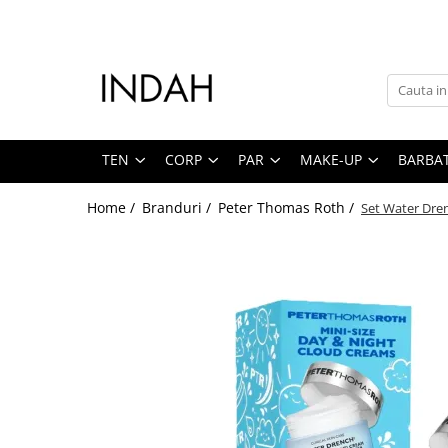
Ten
Corp
Par
Make-up
Barbati
Lenjerie intimă
Jucarii sexuale
Parfumuri
Parfumuri pentru casa
Branduri
Demachiere Ten
Ingrijire corp
Ingrijire Par
Ten
Barbati
Salopete lungi
Vibrator
Layering
Parfumuri pentru camera
Arcwave
Lotiune Tonica
Crema de corp
Sampon
Fond de ten si baza de machiaj
Ingrijire ten barbati
Salopete scurte
Vibrator Clitoris
Parfumuri Unisex
Difuzoare
Beauty Blender
TEN
CORP
PAR
MAKE-UP
BARBAT
Lotiune de curatare
Lotiune de corp
Balsam
Pudra
Barbierit
Vibrator Wand
Pijamale Scurte
Seturi Discovery
Odorizante auto
Catrice
Demachiant
Scrub & Exfoliant de corp
Tratamente si Masti pentru par
Fard de obraz
Gel de dus barbati
Vibrator Rabbit
Top
Extract de parfum
Ulei solubil in apa
Dr. Brandt
Home /
Branduri /
Peter Thomas Roth /
Set Water Dre
Apa micelara
Crema de maini
Parfum de par
Iluminator si contur
Sampon barbati
Vibrator cu Telecomanda
Pantaloni
Durex
Seturi Cadou
Deodorant
Produse Styling
Anticearcan si corector
Vibrator Dublu
Chiloți
essence
Ingrijire picioare
Uleiuri si serumuri pentru par si
Palete machiaj
Vibrator pentru prostata
Ingrijire Ten
Tanga
scalp
Equivalenza
Ulei pentru corp
Fixare machiaj
Vibrator Bullet
Crema de zi
Sutiene
Accesorii pentru par
Igiena intima
Sprancene
Vibrator G-Spot
Fifty Shades of Grey
Crema de noapte
Triunghi
Vergeturi si celulita
Dop si vibrator anal
Creion de sprancene
Friday Bae
Creme si geluri pentru ochi
Accesorii corp
Bile
Mascara si gel pentru sprancene
Ser pentru fata
Hairmate
Spray de corp
Seturi si accesorii sprancene
Bile Anale
Masti pentru fata
Happy Rabbit
Dus si baie
Ochi
Bile Kegel
Ingrijirea Buzelor