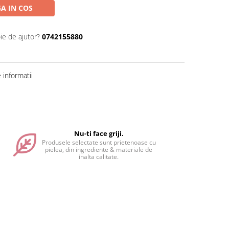
A IN COS
ie de ajutor?
0742155880
informatii
Nu-ti face griji.
Produsele selectate sunt prietenoase cu
pielea, din ingrediente & materiale de
inalta calitate.