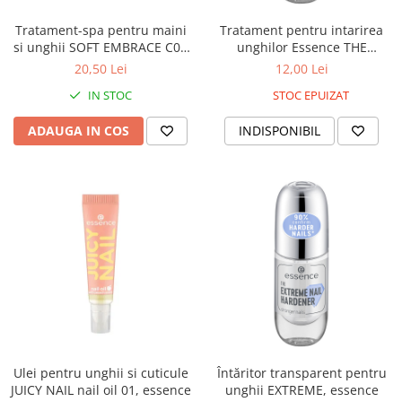
Accesorii make-up
Tratament-spa pentru maini
Tratament pentru intarirea
Seturi Make-up
si unghii SOFT EMBRACE C01
unghilor Essence THE
Cozy Comfort, Catrice
EXTREME NAIL HARDENER, 8
20,50 Lei
12,00 Lei
ml
IN STOC
STOC EPUIZAT
ADAUGA IN COS
INDISPONIBIL
Ulei pentru unghii si cuticule
Întăritor transparent pentru
JUICY NAIL nail oil 01, essence
unghii EXTREME, essence