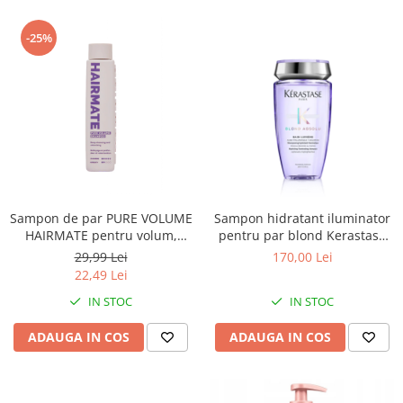
-25%
Sampon de par PURE VOLUME
Sampon hidratant iluminator
HAIRMATE pentru volum,
pentru par blond Kerastase
curatare intensa, 100ml
BLOND ABSOLU Bain Lumiere,
29,99 Lei
170,00 Lei
250ml
22,49 Lei
IN STOC
IN STOC
ADAUGA IN COS
ADAUGA IN COS