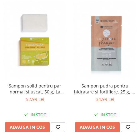
Sampon solid pentru par
Sampon pudra pentru
normal si uscat, 50 g, La
hidratare si fortifiere, 25 g, La
Saponaria
Saponaria
52,99 Lei
34,99 Lei
IN STOC
IN STOC
ADAUGA IN COS
ADAUGA IN COS