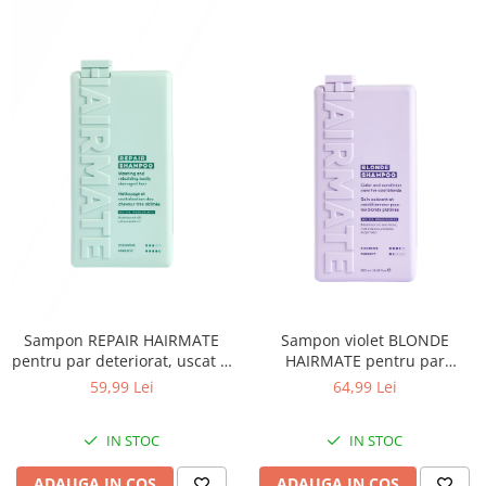
Sampon REPAIR HAIRMATE
Sampon violet BLONDE
pentru par deteriorat, uscat si
HAIRMATE pentru par
sensibilizat, de grosime
decolorat si vopsit, 250ml
59,99 Lei
64,99 Lei
medie sau gros, 250ml
IN STOC
IN STOC
ADAUGA IN COS
ADAUGA IN COS