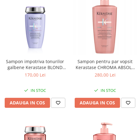
Sampon impotriva tonurilor
Sampon pentru par vopsit
galbene Kerastase BLOND
Kerastase CHROMA ABSOLU
ABSOLU Bain Ultra-Violet,
Bain Chroma Respect, 500ml
170,00 Lei
280,00 Lei
250ml
IN STOC
IN STOC
ADAUGA IN COS
ADAUGA IN COS