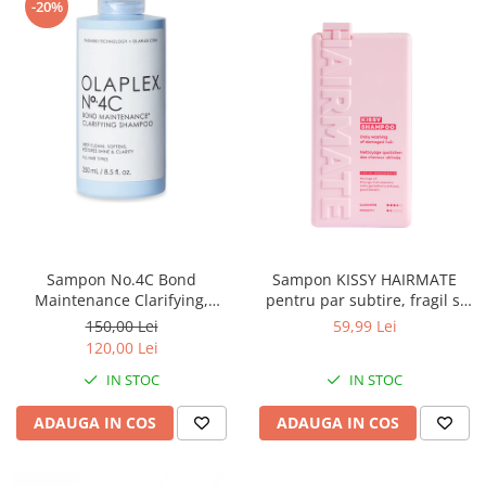
-20%
Accesorii make-up
Seturi Make-up
Sampon No.4C Bond
Sampon KISSY HAIRMATE
Maintenance Clarifying,
pentru par subtire, fragil si
pentru curatare profunda,
deteriorat, 250ml
150,00 Lei
59,99 Lei
250 ml, Olaplex
120,00 Lei
IN STOC
IN STOC
ADAUGA IN COS
ADAUGA IN COS