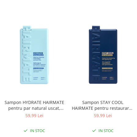
Sampon HYDRATE HAIRMATE
Sampon STAY COOL
pentru par natural uscat,
HAIRMATE pentru restaurarea
deshidratat excesiv,
culorii inchise, HAIRMATE,
59,99 Lei
59,99 Lei
deteriorat, cu tendinta de
250ml
incretire, 250ml
IN STOC
IN STOC