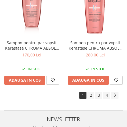
Sampon pentru par vopsit
Sampon pentru par vopsit
Kerastase CHROMA ABSOLU
Kerastase CHROMA ABSOLU
Bain Riche Chroma Respect,
Bain Riche Chroma Respect,
170,00 Lei
280,00 Lei
250ml
500ml
IN STOC
IN STOC
ADAUGA IN COS
ADAUGA IN COS
1
2
3
4
NEWSLETTER