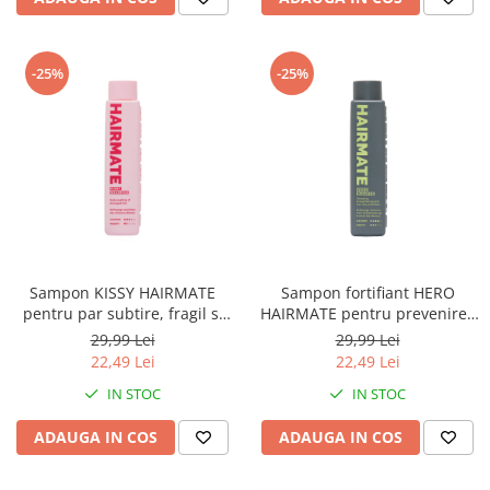
-25%
-25%
Sampon KISSY HAIRMATE
Sampon fortifiant HERO
pentru par subtire, fragil si
HAIRMATE pentru prevenirea
deteriorat, 100ml
caderii parului, 100ml
29,99 Lei
29,99 Lei
22,49 Lei
22,49 Lei
IN STOC
IN STOC
ADAUGA IN COS
ADAUGA IN COS