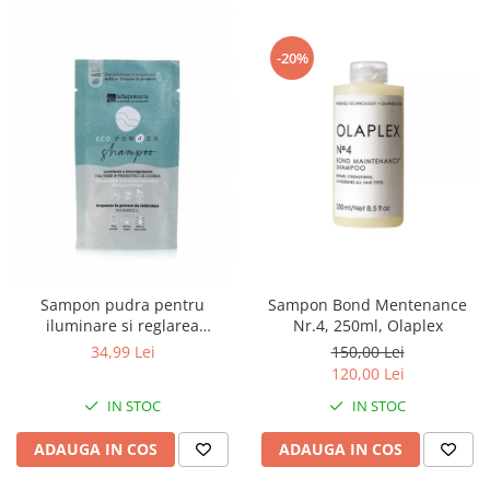
-20%
Sampon Bond Mentenance
Sampon pudra pentru
Nr.4, 250ml, Olaplex
iluminare si reglarea
sebumului, 25 g, La Saponaria
150,00 Lei
34,99 Lei
120,00 Lei
IN STOC
IN STOC
ADAUGA IN COS
ADAUGA IN COS