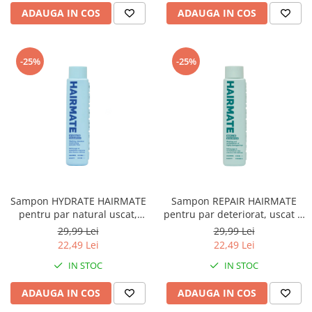
ADAUGA IN COS
ADAUGA IN COS
-25%
-25%
Sampon HYDRATE HAIRMATE
Sampon REPAIR HAIRMATE
pentru par natural uscat,
pentru par deteriorat, uscat si
deshidratat excesiv,
sensibilizat, de grosime
29,99 Lei
29,99 Lei
deteriorat si cu tendinta de
medie sau gros, 100ml
22,49 Lei
22,49 Lei
incretire, 100ml
IN STOC
IN STOC
ADAUGA IN COS
ADAUGA IN COS