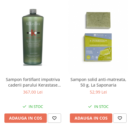
Sampon fortifiant impotriva
Sampon solid anti-matreata,
caderii parului Kerastase
50 g, La Saponaria
GENESIS HOMME Bain Force,
367,00 Lei
52,99 Lei
1000ml
IN STOC
IN STOC
ADAUGA IN COS
ADAUGA IN COS