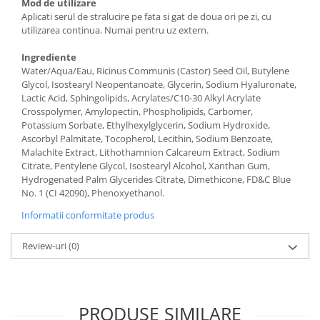
Mod de utilizare
Aplicati serul de stralucire pe fata si gat de doua ori pe zi, cu
utilizarea continua. Numai pentru uz extern.
Ingrediente
Water/Aqua/Eau, Ricinus Communis (Castor) Seed Oil, Butylene
Glycol, Isostearyl Neopentanoate, Glycerin, Sodium Hyaluronate,
Lactic Acid, Sphingolipids, Acrylates/C10-30 Alkyl Acrylate
Crosspolymer, Amylopectin, Phospholipids, Carbomer,
Potassium Sorbate, Ethylhexylglycerin, Sodium Hydroxide,
Ascorbyl Palmitate, Tocopherol, Lecithin, Sodium Benzoate,
Malachite Extract, Lithothamnion Calcareum Extract, Sodium
Citrate, Pentylene Glycol, Isostearyl Alcohol, Xanthan Gum,
Hydrogenated Palm Glycerides Citrate, Dimethicone, FD&C Blue
No. 1 (CI 42090), Phenoxyethanol.
Informatii conformitate produs
Review-uri
(0)
PRODUSE SIMILARE