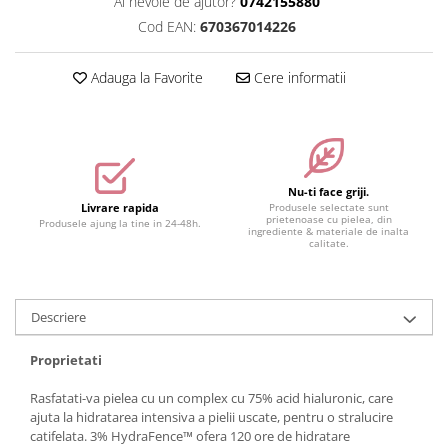
Ai nevoie de ajutor?
0742155880
Accesorii make-up
Cod EAN:
670367014226
Seturi Make-up
Adauga la Favorite
Cere informatii
Nu-ti face griji.
Livrare rapida
Produsele selectate sunt
prietenoase cu pielea, din
Produsele ajung la tine in 24-48h.
ingrediente & materiale de inalta
calitate.
Descriere
Proprietati
Rasfatati-va pielea cu un complex cu 75% acid hialuronic, care
ajuta la hidratarea intensiva a pielii uscate, pentru o stralucire
catifelata. 3% HydraFence™ ofera 120 ore de hidratare