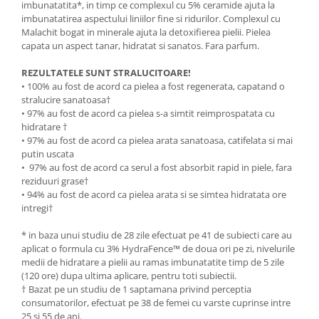
imbunatatita*, in timp ce complexul cu 5% ceramide ajuta la
imbunatatirea aspectului liniilor fine si ridurilor. Complexul cu
Malachit bogat in minerale ajuta la detoxifierea pielii. Pielea
capata un aspect tanar, hidratat si sanatos. Fara parfum.
REZULTATELE SUNT STRALUCITOARE!
• 100% au fost de acord ca pielea a fost regenerata, capatand o
stralucire sanatoasa†
• 97% au fost de acord ca pielea s-a simtit reimprospatata cu
hidratare †
• 97% au fost de acord ca pielea arata sanatoasa, catifelata si mai
putin uscata
• 97% au fost de acord ca serul a fost absorbit rapid in piele, fara
reziduuri grase†
• 94% au fost de acord ca pielea arata si se simtea hidratata ore
intregi†
* in baza unui studiu de 28 zile efectuat pe 41 de subiecti care au
aplicat o formula cu 3% HydraFence™ de doua ori pe zi, nivelurile
medii de hidratare a pielii au ramas imbunatatite timp de 5 zile
(120 ore) dupa ultima aplicare, pentru toti subiectii.
† Bazat pe un studiu de 1 saptamana privind perceptia
consumatorilor, efectuat pe 38 de femei cu varste cuprinse intre
25 si 55 de ani.