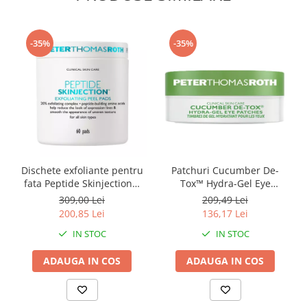
-35%
-35%
Dischete exfoliante pentru
Patchuri Cucumber De-
fata Peptide Skinjection™
Tox™ Hydra-Gel Eye
Exfoliating Peel Pads, 60
Patches, 15 bucati, Peter
309,00 Lei
209,49 Lei
bucati, Peter Thomas Roth
Thomas Roth
200,85 Lei
136,17 Lei
IN STOC
IN STOC
ADAUGA IN COS
ADAUGA IN COS