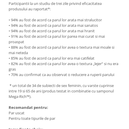
Participantii la un studiu de trei zile privind eficacitatea
produsului au raportat*:
• 94% au fost de acord ca parul lor arata mai stralucitor
• 94% au fost de acord ca parul lor arata mai sanatos
• 94% au fost de acord ca parul lor arata mai hranit
• 91% au fost de acord ca parul lor parea mai curat si mai
proaspat
• 88% au fost de acord ca parul lor avea o textura mai moale si
mai neteda
• 85% au fost de acord ca parul lor era mai catifelat
• 82% au fost de acord ca parul lor avea o textura „lejer“ si nu era
gras
• 70% au confirmat ca au observat o reducere a ruperii parului
* un total de 34 de subiecti de sex feminin, cu varste cuprinse
intre 19 si 65 de ani (produs testat in combinatie cu samponul
Mega-Rich™).
Recomandat pentru:
Par uscat
Pentru toate tipurile de par