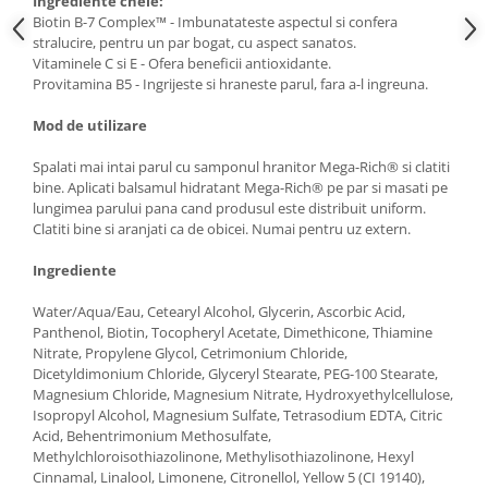
Ingrediente cheie:
Biotin B-7 Complex™ - Imbunatateste aspectul si confera
stralucire, pentru un par bogat, cu aspect sanatos.
Vitaminele C si E - Ofera beneficii antioxidante.
Provitamina B5 - Ingrijeste si hraneste parul, fara a-l ingreuna.
Mod de utilizare
Spalati mai intai parul cu samponul hranitor Mega-Rich® si clatiti
bine. Aplicati balsamul hidratant Mega-Rich® pe par si masati pe
lungimea parului pana cand produsul este distribuit uniform.
Clatiti bine si aranjati ca de obicei. Numai pentru uz extern.
Ingrediente
Water/Aqua/Eau, Cetearyl Alcohol, Glycerin, Ascorbic Acid,
Panthenol, Biotin, Tocopheryl Acetate, Dimethicone, Thiamine
Nitrate, Propylene Glycol, Cetrimonium Chloride,
Dicetyldimonium Chloride, Glyceryl Stearate, PEG-100 Stearate,
Magnesium Chloride, Magnesium Nitrate, Hydroxyethylcellulose,
Isopropyl Alcohol, Magnesium Sulfate, Tetrasodium EDTA, Citric
Acid, Behentrimonium Methosulfate,
Methylchloroisothiazolinone, Methylisothiazolinone, Hexyl
Cinnamal, Linalool, Limonene, Citronellol, Yellow 5 (CI 19140),