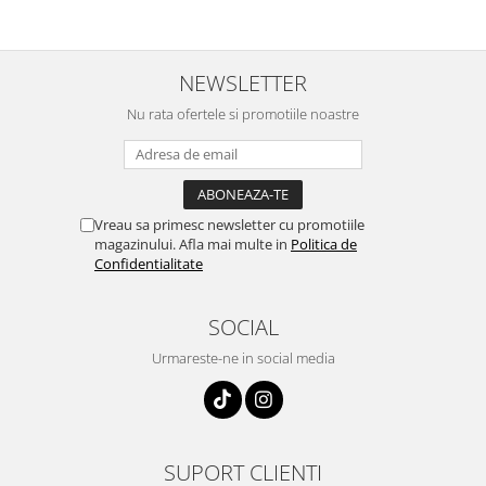
NEWSLETTER
Nu rata ofertele si promotiile noastre
Vreau sa primesc newsletter cu promotiile
magazinului. Afla mai multe in
Politica de
Confidentialitate
SOCIAL
Urmareste-ne in social media
SUPORT CLIENTI