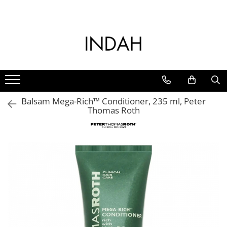
Ten
Corp
Par
Make-up
Barbati
Lenjerie intimă
Jucarii sexuale
Parfumuri
Parfumuri pentru casa
Branduri
Demachiere Ten
Ingrijire corp
Ingrijire Par
Ten
Barbati
Salopete lungi
Vibrator
Layering
Parfumuri pentru camera
Arcwave
Lotiune Tonica
Crema de corp
Sampon
Fond de ten si baza de machiaj
Ingrijire ten barbati
Salopete scurte
Vibrator Clitoris
Parfumuri Unisex
Difuzoare
Beauty Blender
Lotiune de curatare
Lotiune de corp
Balsam
Pudra
Barbierit
Vibrator Wand
Pijamale Scurte
Seturi Discovery
Odorizante auto
Catrice
Demachiant
Scrub & Exfoliant de corp
Tratamente si Masti pentru par
Fard de obraz
Gel de dus barbati
Vibrator Rabbit
Balsam Mega-Rich™ Conditioner, 235 ml, Peter
Top
Extract de parfum
Ulei solubil in apa
Dr. Brandt
Thomas Roth
Apa micelara
Crema de maini
Parfum de par
Iluminator si contur
Sampon barbati
Vibrator cu Telecomanda
Pantaloni
Durex
Seturi Cadou
Deodorant
Produse Styling
Anticearcan si corector
Vibrator Dublu
Chiloți
essence
Ingrijire picioare
Uleiuri si serumuri pentru par si
Palete machiaj
Vibrator pentru prostata
Ingrijire Ten
Tanga
scalp
Equivalenza
Ulei pentru corp
Fixare machiaj
Vibrator Bullet
Crema de zi
Sutiene
Accesorii pentru par
Igiena intima
Sprancene
Vibrator G-Spot
Fifty Shades of Grey
Crema de noapte
Triunghi
Vergeturi si celulita
Dop si vibrator anal
Creion de sprancene
Friday Bae
Creme si geluri pentru ochi
Accesorii corp
Bile
Mascara si gel pentru sprancene
Ser pentru fata
Hairmate
Spray de corp
Seturi si accesorii sprancene
Bile Anale
Masti pentru fata
Happy Rabbit
Dus si baie
Ochi
Bile Kegel
Ingrijirea Buzelor