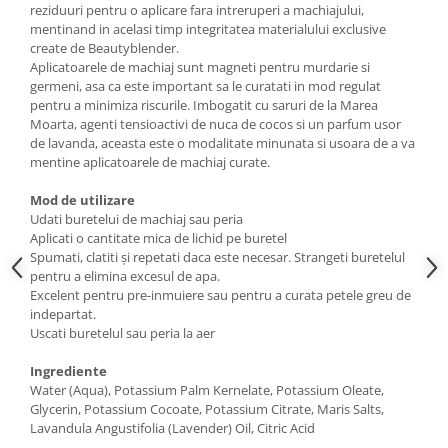
reziduuri pentru o aplicare fara intreruperi a machiajului,
mentinand in acelasi timp integritatea materialului exclusive
create de Beautyblender.
Aplicatoarele de machiaj sunt magneti pentru murdarie si
germeni, asa ca este important sa le curatati in mod regulat
pentru a minimiza riscurile. Imbogatit cu saruri de la Marea
Moarta, agenti tensioactivi de nuca de cocos si un parfum usor
de lavanda, aceasta este o modalitate minunata si usoara de a va
mentine aplicatoarele de machiaj curate.
Mod de utilizare
Udati buretelui de machiaj sau peria
Aplicati o cantitate mica de lichid pe buretel
Spumati, clatiti și repetati daca este necesar. Strangeti buretelul
pentru a elimina excesul de apa.
Excelent pentru pre-inmuiere sau pentru a curata petele greu de
indepartat.
Uscati buretelul sau peria la aer
Ingrediente
Water (Aqua), Potassium Palm Kernelate, Potassium Oleate,
Glycerin, Potassium Cocoate, Potassium Citrate, Maris Salts,
Lavandula Angustifolia (Lavender) Oil, Citric Acid