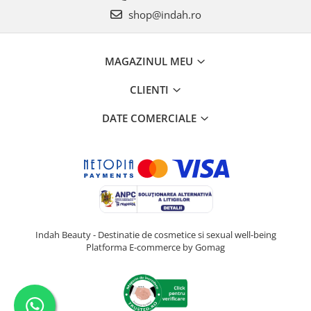
shop@indah.ro
MAGAZINUL MEU
CLIENTI
DATE COMERCIALE
Indah Beauty - Destinatie de cosmetice si sexual well-being
Platforma E-commerce by Gomag