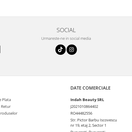
SOCIAL
Urmareste-ne in social media
DATE COMERCIALE
 Plata
Indah Beauty SRL
e Retur
J2021010864402
Produselor
RO44482556
Str. Pictor Barbu Iscovescu
nr 19, etaj 2, Sector 1