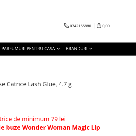
0742155880
0,00
PARFUMURI PENTRU CASA
BRANDURI
e Catrice Lash Glue, 4.7 g
ice de minimum 79 lei
 de buze Wonder Woman Magic Lip