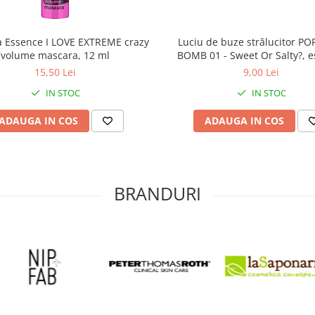
 Essence I LOVE EXTREME crazy
Luciu de buze strălucitor P
volume mascara, 12 ml
BOMB 01 - Sweet Or Salty?, 
15,50 Lei
9,00 Lei
IN STOC
IN STOC
ADAUGA IN COS
ADAUGA IN COS
BRANDURI