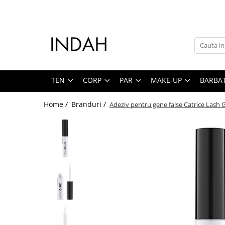
Ten
Corp
Par
Make-up
Barbati
Lenjerie intimă
Jucarii sexuale
Parfumuri
Parfumuri pentru casa
Branduri
Demachiere Ten
Ingrijire corp
Ingrijire Par
Ten
Barbati
Salopete lungi
Vibrator
Layering
Parfumuri pentru camera
Arcwave
Lotiune Tonica
Crema de corp
Sampon
Fond de ten si baza de machiaj
Ingrijire ten barbati
Salopete scurte
Vibrator Clitoris
Parfumuri Unisex
Difuzoare
Beauty Blender
TEN
CORP
PAR
MAKE-UP
BARBAT
Lotiune de curatare
Lotiune de corp
Balsam
Pudra
Barbierit
Vibrator Wand
Pijamale Scurte
Seturi Discovery
Odorizante auto
Catrice
Demachiant
Scrub & Exfoliant de corp
Tratamente si Masti pentru par
Fard de obraz
Gel de dus barbati
Vibrator Rabbit
Top
Extract de parfum
Ulei solubil in apa
Dr. Brandt
Home /
Branduri /
Adeziv pentru gene false Catrice Lash G
Apa micelara
Crema de maini
Parfum de par
Iluminator si contur
Sampon barbati
Vibrator cu Telecomanda
Pantaloni
Durex
Seturi Cadou
Deodorant
Produse Styling
Anticearcan si corector
Vibrator Dublu
Chiloți
essence
Ingrijire picioare
Uleiuri si serumuri pentru par si
Palete machiaj
Vibrator pentru prostata
Ingrijire Ten
Tanga
scalp
Equivalenza
Ulei pentru corp
Fixare machiaj
Vibrator Bullet
Crema de zi
Sutiene
Accesorii pentru par
Igiena intima
Sprancene
Vibrator G-Spot
Fifty Shades of Grey
Crema de noapte
Triunghi
Vergeturi si celulita
Dop si vibrator anal
Creion de sprancene
Friday Bae
Creme si geluri pentru ochi
Accesorii corp
Bile
Mascara si gel pentru sprancene
Ser pentru fata
Hairmate
Spray de corp
Seturi si accesorii sprancene
Bile Anale
Masti pentru fata
Happy Rabbit
Dus si baie
Ochi
Bile Kegel
Ingrijirea Buzelor