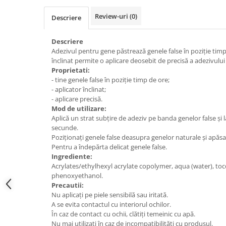
Accesorii make-up
Review-uri
(0)
Descriere
Seturi Make-up
Descriere
Adezivul pentru gene păstrează genele false în poziție timp
înclinat permite o aplicare deosebit de precisă a adezivulu
Proprietati:
- tine genele false în poziție timp de ore;
- aplicator înclinat;
- aplicare precisă.
Mod de utilizare:
Aplică un strat subțire de adeziv pe banda genelor false și 
secunde.
Poziționați genele false deasupra genelor naturale și apăsa
Pentru a îndepărta delicat genele false.
Ingrediente:
Acrylates/ethylhexyl acrylate copolymer, aqua (water), toc
phenoxyethanol.
Precautii:
Nu aplicați pe piele sensibilă sau iritată.
A se evita contactul cu interiorul ochilor.
În caz de contact cu ochii, clătiți temeinic cu apă.
Nu mai utilizați în caz de incompatibilități cu produsul.