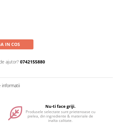
A IN COS
de ajutor?
0742155880
informatii
Nu-ti face griji.
Produsele selectate sunt prietenoase cu
pielea, din ingrediente & materiale de
inalta calitate.