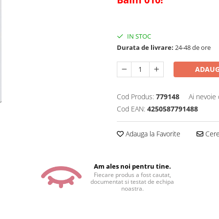
IN STOC
Durata de livrare:
24-48 de ore
ADAUG
Cod Produs:
779148
Ai nevoie 
Cod EAN:
4250587791488
Adauga la Favorite
Cere 
Am ales noi pentru tine.
Fiecare produs a fost cautat,
documentat si testat de echipa
noastra.