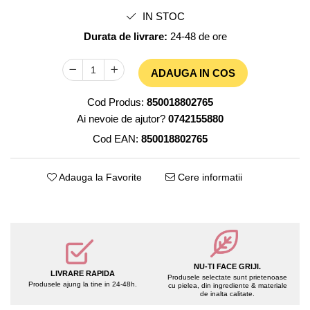
Womanizer
Accesorii Unghii
IN STOC
Accesorii make-up
YESforLOV
Durata de livrare:
24-48 de ore
Seturi Make-up
ADAUGA IN COS
Cod Produs:
850018802765
Ai nevoie de ajutor?
0742155880
Cod EAN:
850018802765
Adauga la Favorite
Cere informatii
NU-TI FACE GRIJI.
LIVRARE RAPIDA
Produsele selectate sunt prietenoase
Produsele ajung la tine in 24-48h.
cu pielea, din ingrediente & materiale
de inalta calitate.