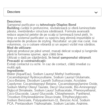
Descriere
Descriere:
Șamponul purificator cu
t
ehnologie Olaplex Bond
Building
curăță în profunzime, revitalizează și oferă luminozitate
părului, menținându-i structura sănătoasă. Formula avansată
reduce aspectul petelor de pe scalp și luminează tonul pielii, în
timp ce sistemul purificator cu spectru larg elimină impuritățile și
depunerile de produse de styling. Rezultatul: un păr mai curat, mai
voluminos, cu o culoare vibrantă și un aspect vizibil mai sănătos.
Mod de utilizare:
Aplicați produsul pe părul umed, masați delicat scalpul și lungimile
până la formarea spumei, apoi clătiți bine.
Utilizați o dată pe săptămână,
în locul șamponului obișnuit
.
Precauții și contraindicații:
Evitați contactul cu ochii. În caz de contact, clătiți imediat cu
multă apă.
Ingrediente:
Water (Aqua/Eau), Sodium Lauroyl Methyl Isethionate,
Cocamidopropyl Hydroxysultaine, Sodium Lauroyl Glutamate,
Coco-Betaine, Disodium Laureth Sulfosuccinate, Acrylates
Copolymer, Cocamidopropyl Betaine, Cocamidopropylamine Oxide,
Sodium Methyl Oleoyl Taurate, Decyl Glucoside, Bis-Aminopropyl
Diglycol Dimaleate, Sodium Lauryl Sulfoacetate, Phenoxyethanol,
Coco-Glucoside, Lauryl Glucoside, Chlorphenesin, Panthenol,
Trisodium Ethylenediamine Disuccinate, Ethylhexylglycerin,
Sodium Benzoate, Polyquaternium-11, Benzoic Acid, Sodium
PCA, Pentasodium Triphosphate, Sodium Lactate, Arginine,