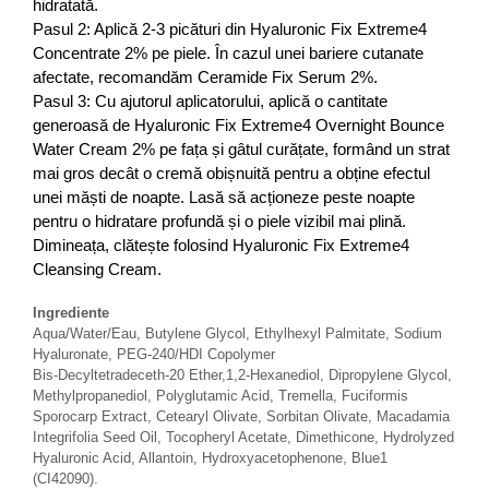
hidratată.
Pasul 2: Aplică 2-3 picături din Hyaluronic Fix Extreme4
Concentrate 2% pe piele. În cazul unei bariere cutanate
afectate, recomandăm Ceramide Fix Serum 2%.
Pasul 3: Cu ajutorul aplicatorului, aplică o cantitate
generoasă de Hyaluronic Fix Extreme4 Overnight Bounce
Water Cream 2% pe fața și gâtul curățate, formând un strat
mai gros decât o cremă obișnuită pentru a obține efectul
unei măști de noapte. Lasă să acționeze peste noapte
pentru o hidratare profundă și o piele vizibil mai plină.
Dimineața, clătește folosind Hyaluronic Fix Extreme4
Cleansing Cream.
Ingrediente
Aqua/Water/Eau, Butylene Glycol, Ethylhexyl Palmitate, Sodium
Hyaluronate, PEG-240/HDI Copolymer
Bis-Decyltetradeceth-20 Ether,1,2-Hexanediol, Dipropylene Glycol,
Methylpropanediol, Polyglutamic Acid, Tremella, Fuciformis
Sporocarp Extract, Cetearyl Olivate, Sorbitan Olivate, Macadamia
Integrifolia Seed Oil, Tocopheryl Acetate, Dimethicone, Hydrolyzed
Hyaluronic Acid, Allantoin, Hydroxyacetophenone, Blue1
(CI42090).