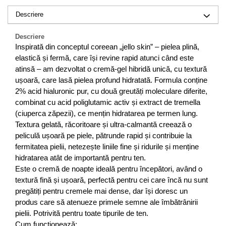
Descriere
Descriere
Inspirată din conceptul coreean „jello skin” – pielea plină,
elastică și fermă, care își revine rapid atunci când este
atinsă – am dezvoltat o cremă-gel hibridă unică, cu textură
ușoară, care lasă pielea profund hidratată. Formula conține
2% acid hialuronic pur, cu două greutăți moleculare diferite,
combinat cu acid poliglutamic activ și extract de tremella
(ciuperca zăpezii), ce mențin hidratarea pe termen lung.
Textura gelată, răcoritoare și ultra-calmantă creează o
peliculă ușoară pe piele, pătrunde rapid și contribuie la
fermitatea pielii, netezește liniile fine și ridurile și menține
hidratarea atât de importantă pentru ten.
Este o cremă de noapte ideală pentru începători, având o
textură fină și ușoară, perfectă pentru cei care încă nu sunt
pregătiți pentru cremele mai dense, dar își doresc un
produs care să atenueze primele semne ale îmbătrânirii
pielii. Potrivită pentru toate tipurile de ten.
Cum funcționează: