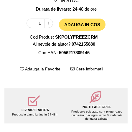
IN STOC
Womanizer
Accesorii Unghii
Durata de livrare:
24-48 de ore
Accesorii make-up
YESforLOV
Seturi Make-up
ADAUGA IN COS
Cod Produs:
SKPOLYFREEZCRM
Ai nevoie de ajutor?
0742155880
Cod EAN:
5056217809146
Adauga la Favorite
Cere informatii
NU-TI FACE GRIJI.
LIVRARE RAPIDA
Produsele selectate sunt prietenoase
Produsele ajung la tine in 24-48h.
cu pielea, din ingrediente & materiale
de inalta calitate.