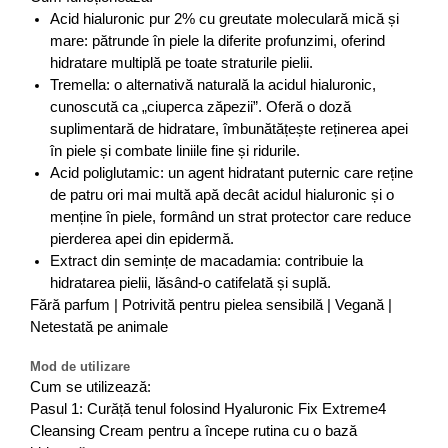
Acid hialuronic pur 2% cu greutate moleculară mică și
mare: pătrunde în piele la diferite profunzimi, oferind
hidratare multiplă pe toate straturile pielii.
Tremella: o alternativă naturală la acidul hialuronic,
cunoscută ca „ciuperca zăpezii”. Oferă o doză
suplimentară de hidratare, îmbunătățește reținerea apei
în piele și combate liniile fine și ridurile.
Acid poliglutamic: un agent hidratant puternic care reține
de patru ori mai multă apă decât acidul hialuronic și o
menține în piele, formând un strat protector care reduce
pierderea apei din epidermă.
Extract din semințe de macadamia: contribuie la
hidratarea pielii, lăsând-o catifelată și suplă.
Fără parfum | Potrivită pentru pielea sensibilă | Vegană |
Netestată pe animale
Mod de utilizare
Cum se utilizează:
Pasul 1: Curăță tenul folosind Hyaluronic Fix Extreme4
Cleansing Cream pentru a începe rutina cu o bază