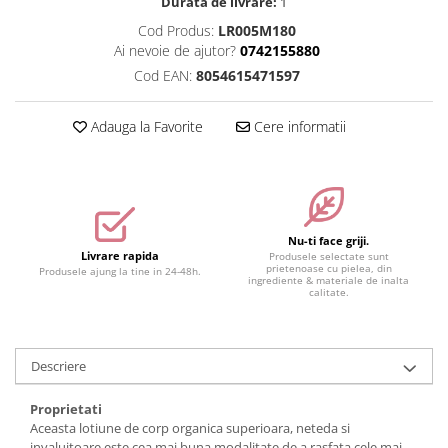
Durata de livrare:
1
Accesorii make-up
Cod Produs:
LR005M180
Ai nevoie de ajutor?
0742155880
Seturi Make-up
Cod EAN:
8054615471597
Adauga la Favorite
Cere informatii
Nu-ti face griji.
Livrare rapida
Produsele selectate sunt
prietenoase cu pielea, din
Produsele ajung la tine in 24-48h.
ingrediente & materiale de inalta
calitate.
Descriere
Proprietati
Aceasta lotiune de corp organica superioara, neteda si
invaluitoare este cea mai buna modalitate de a rasfata cele mai