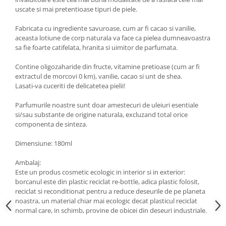
uscate si mai pretentioase tipuri de piele.
Fabricata cu ingrediente savuroase, cum ar fi cacao si vanilie,
aceasta lotiune de corp naturala va face ca pielea dumneavoastra
sa fie foarte catifelata, hranita si uimitor de parfumata.
Contine oligozaharide din fructe, vitamine pretioase (cum ar fi
extractul de morcovi 0 km), vanilie, cacao si unt de shea.
Lasati-va cuceriti de delicatetea pielii!
Parfumurile noastre sunt doar amestecuri de uleiuri esentiale
si/sau substante de origine naturala, excluzand total orice
componenta de sinteza.
Dimensiune: 180ml
Ambalaj:
Este un produs cosmetic ecologic in interior si in exterior:
borcanul este din plastic reciclat re-bottle, adica plastic folosit,
reciclat si reconditionat pentru a reduce deseurile de pe planeta
noastra, un material chiar mai ecologic decat plasticul reciclat
normal care, in schimb, provine de obicei din deseuri industriale.