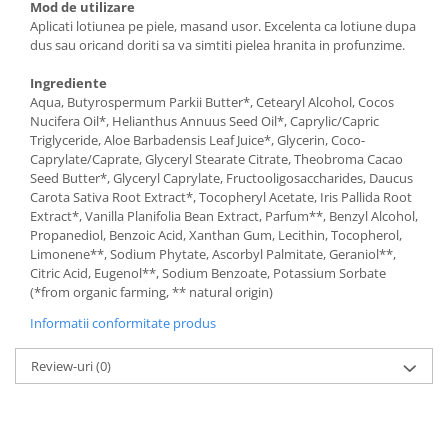
Mod de utilizare
Aplicati lotiunea pe piele, masand usor. Excelenta ca lotiune dupa
dus sau oricand doriti sa va simtiti pielea hranita in profunzime.
Ingrediente
Aqua, Butyrospermum Parkii Butter*, Cetearyl Alcohol, Cocos
Nucifera Oil*, Helianthus Annuus Seed Oil*, Caprylic/Capric
Triglyceride, Aloe Barbadensis Leaf Juice*, Glycerin, Coco-
Caprylate/Caprate, Glyceryl Stearate Citrate, Theobroma Cacao
Seed Butter*, Glyceryl Caprylate, Fructooligosaccharides, Daucus
Carota Sativa Root Extract*, Tocopheryl Acetate, Iris Pallida Root
Extract*, Vanilla Planifolia Bean Extract, Parfum**, Benzyl Alcohol,
Propanediol, Benzoic Acid, Xanthan Gum, Lecithin, Tocopherol,
Limonene**, Sodium Phytate, Ascorbyl Palmitate, Geraniol**,
Citric Acid, Eugenol**, Sodium Benzoate, Potassium Sorbate
(*from organic farming, ** natural origin)
Informatii conformitate produs
Review-uri
(0)