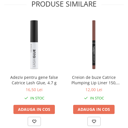
PRODUSE SIMILARE
Adeziv pentru gene false
Creion de buze Catrice
Catrice Lash Glue, 4.7 g
Plumping Lip Liner 150,
0.35 g
16,50 Lei
12,00 Lei
IN STOC
IN STOC
ADAUGA IN COS
ADAUGA IN COS