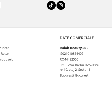
DATE COMERCIALE
 Plata
Indah Beauty SRL
e Retur
J2021010864402
Produselor
RO44482556
Str. Pictor Barbu Iscovescu
nr 19, etaj 2, Sector 1
Bucuresti, Bucuresti