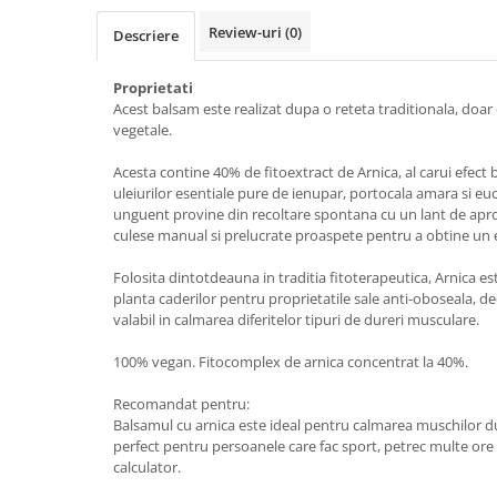
Accesorii make-up
Review-uri
(0)
Descriere
Seturi Make-up
Proprietati
Acest balsam este realizat dupa o reteta traditionala, doar 
vegetale.
Acesta contine 40% de fitoextract de Arnica, al carui efect 
uleiurilor esentiale pure de ienupar, portocala amara si euc
unguent provine din recoltare spontana cu un lant de aprov
culese manual si prelucrate proaspete pentru a obtine un e
Folosita dintotdeauna in traditia fitoterapeutica, Arnica 
planta caderilor pentru proprietatile sale anti-oboseala, d
valabil in calmarea diferitelor tipuri de dureri musculare.
100% vegan. Fitocomplex de arnica concentrat la 40%.
Recomandat pentru:
Balsamul cu arnica este ideal pentru calmarea muschilor du
perfect pentru persoanele care fac sport, petrec multe ore i
calculator.