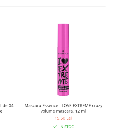
lide 04 -
Mascara Essence I LOVE EXTREME crazy
Luciu d
ce
volume mascara, 12 ml
BOMB 01 
15,50 Lei
IN STOC