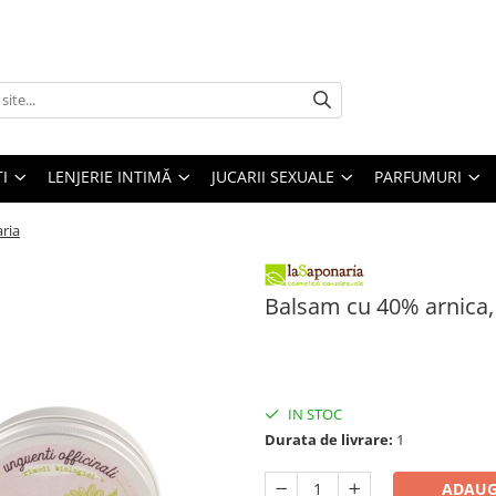
I
LENJERIE INTIMĂ
JUCARII SEXUALE
PARFUMURI
ria
Balsam cu 40% arnica,
58,99 Lei
IN STOC
Durata de livrare:
1
ADAUG