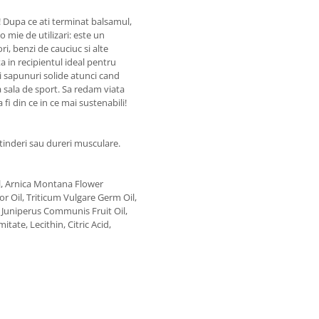
a! Dupa ce ati terminat balsamul,
 o mie de utilizari: este un
ri, benzi de cauciuc si alte
 in recipientul ideal pentru
i sapunuri solide atunci cand
 sala de sport. Sa redam viata
fi din ce in ce mai sustenabili!
ntinderi sau dureri musculare.
l, Arnica Montana Flower
 Oil, Triticum Vulgare Germ Oil,
 Juniperus Communis Fruit Oil,
tate, Lecithin, Citric Acid,