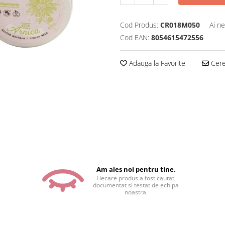
Cod Produs:
CR018M050
Ai ne
Cod EAN:
8054615472556
Adauga la Favorite
Cere 
Am ales noi pentru tine.
Fiecare produs a fost cautat,
documentat si testat de echipa
noastra.