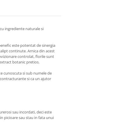
cu ingrediente naturale si
benefic este potentat de sinergia
alipt continute. Arnica din acest
izionare controlat, florile sunt
xtract botanic pretios.
este cunoscuta si sub numele de
econtracturante si ca un ajutor
rerosi sau incordati, deci este
n picioare sau stau in fata unui