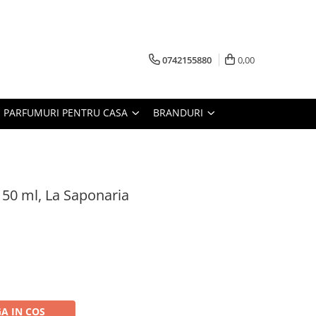
0742155880
0,00
PARFUMURI PENTRU CASA
BRANDURI
 50 ml, La Saponaria
A IN COS