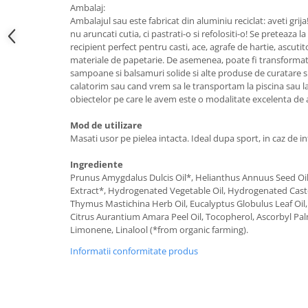
Ambalaj:
Ambalajul sau este fabricat din aluminiu reciclat: aveti grij
nu aruncati cutia, ci pastrati-o si refolositi-o! Se preteaza la
recipient perfect pentru casti, ace, agrafe de hartie, ascutito
materiale de papetarie. De asemenea, poate fi transformata
sampoane si balsamuri solide si alte produse de curatare s
calatorim sau cand vrem sa le transportam la piscina sau la
obiectelor pe care le avem este o modalitate excelenta de a 
Mod de utilizare
Masati usor pe pielea intacta. Ideal dupa sport, in caz de i
Ingrediente
Prunus Amygdalus Dulcis Oil*, Helianthus Annuus Seed Oi
Extract*, Hydrogenated Vegetable Oil, Hydrogenated Castor
Thymus Mastichina Herb Oil, Eucalyptus Globulus Leaf Oil,
Citrus Aurantium Amara Peel Oil, Tocopherol, Ascorbyl Palmi
Limonene, Linalool (*from organic farming).
Informatii conformitate produs