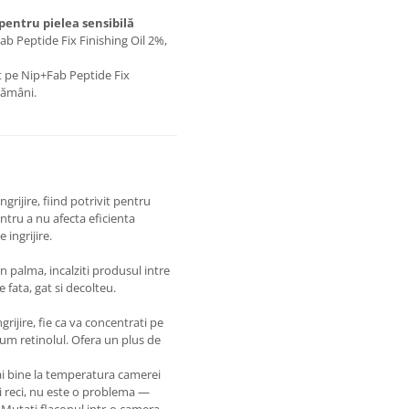
pentru pielea sensibilă
ab Peptide Fix Finishing Oil 2%,
t pe Nip+Fab Peptide Fix
tămâni.
ingrijire, fiind potrivit pentru
entru a nu afecta eficienta
 ingrijire.
 in palma, incalziti produsul intre
 fata, gat si decolteu.
ngrijire, fie ca va concentrati pe
cum retinolul. Ofera un plus de
mai bine la temperatura camerei
ai reci, nu este o problema —