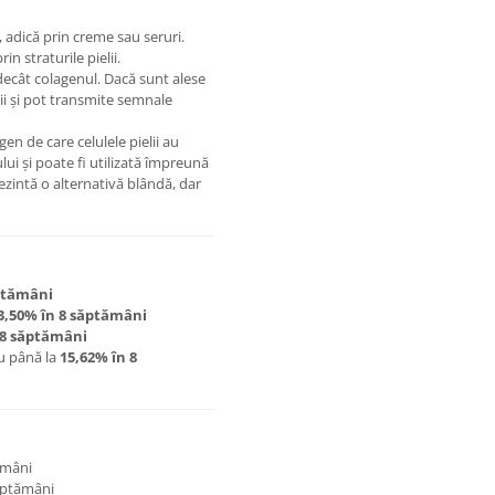
, adică prin creme sau seruri.
 straturile pielii.
decât colagenul. Dacă sunt alese
lii și pot transmite semnale
en de care celulele pielii au
lui și poate fi utilizată împreună
ezintă o alternativă blândă, dar
ăptămâni
3,50% în 8 săptămâni
 8 săptămâni
cu până la
15,62% în 8
ămâni
ăptămâni