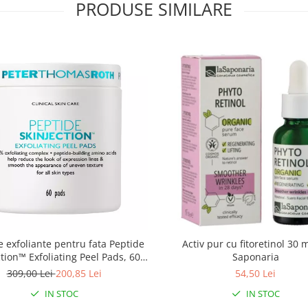
PRODUSE SIMILARE
e exfoliante pentru fata Peptide
Activ pur cu fitoretinol 30 m
tion™ Exfoliating Peel Pads, 60
Saponaria
ucati, Peter Thomas Roth
309,00 Lei
200,85 Lei
54,50 Lei
IN STOC
IN STOC