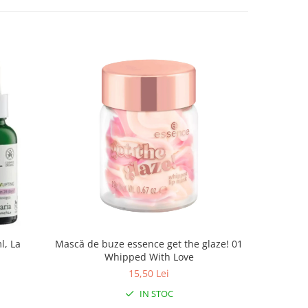
l, La
Mască de buze essence get the glaze! 01
Balsa
Whipped With Love
hialur
15,50 Lei
IN STOC