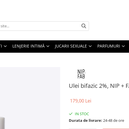
I
LENJERIE INTIMĂ
JUCARII SEXUALE
PARFUMURI
Ulei bifazic 2%, NIP + 
179,00 Lei
IN STOC
Durata de livrare:
24-48 de ore