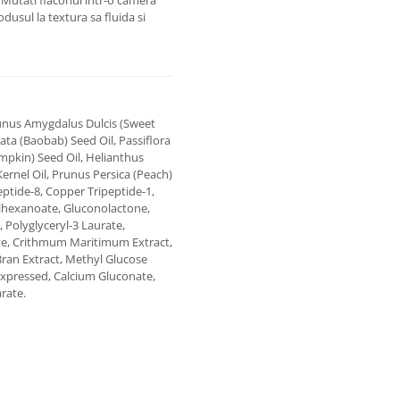
 Mutati flaconul intr-o camera
dusul la textura sa fluida si
runus Amygdalus Dulcis (Sweet
tata (Baobab) Seed Oil, Passiflora
umpkin) Seed Oil, Helianthus
ernel Oil, Prunus Persica (Peach)
eptide-8, Copper Tripeptide-1,
ylhexanoate, Gluconolactone,
 Polyglyceryl-3 Laurate,
rate, Crithmum Maritimum Extract,
 Bran Extract, Methyl Glucose
 Expressed, Calcium Gluconate,
arate.