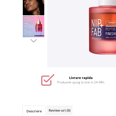
Kerastase
Produse pentru baie
Masturbator
Ingrijire gene & sprancene
Mascara
La Saponaria
Sapun
Exfolierea tenului
Creion si tus de ochi
Inel de stimulare
Igiena dentara
LoveHoney Health
Fard de pleoape
Inel silicon
Pasta de dinti
Gene false si accesorii
Maude
Pentru cuplu
Apa de gura
Buze
MonAmi
Wellness
Ruj
NIP+FAB
Lumanari
Luciu si gloss de buze
Ulei pentru masaj
Noblesse Oblige
Balsam de buze
Igiena sexuala
Olaplex
Creion de buze
Lubrifianti
Peter Thomas Roth
Ulei de buze
Prezervative
Buretei
ROMP
Servetele
Livrare rapida
Curatare Buretei
SeventyOne Percent
Dildouri
Produsele ajung la tine in 24-48h.
Unghii
SmileMakers
Fetish
Lac de unghii
We-Vibe
Jocuri
Baza si Top coat
Womanizer
Seturi
Tratament pentru unghii
Review-uri
(0)
Descriere
YESforLOV
Accesorii Unghii