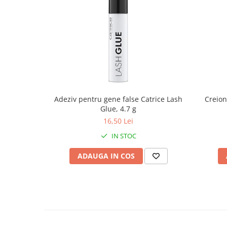
Adeziv pentru gene false Catrice Lash
Creion
Glue, 4.7 g
16,50 Lei
IN STOC
ADAUGA IN COS