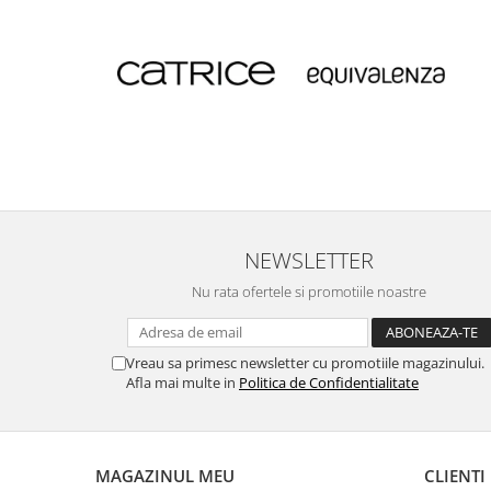
NEWSLETTER
Nu rata ofertele si promotiile noastre
Vreau sa primesc newsletter cu promotiile magazinului.
Afla mai multe in
Politica de Confidentialitate
MAGAZINUL MEU
CLIENTI