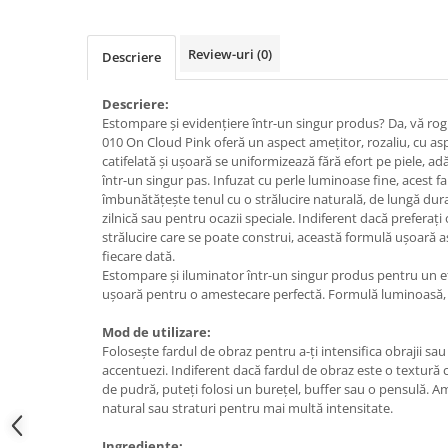
Accesorii make-up
Seturi Make-up
Review-uri
(0)
Descriere
Descriere:
Estompare și evidențiere într-un singur produs? Da, vă rog
010 On Cloud Pink oferă un aspect amețitor, rozaliu, cu asp
catifelată și ușoară se uniformizează fără efort pe piele, a
într-un singur pas. Infuzat cu perle luminoase fine, acest f
îmbunătățește tenul cu o strălucire naturală, de lungă dur
zilnică sau pentru ocazii speciale. Indiferent dacă preferați
strălucire care se poate construi, această formulă ușoară as
fiecare dată.
Estompare și iluminator într-un singur produs pentru un efe
ușoară pentru o amestecare perfectă. Formulă luminoasă, 
Mod de utilizare:
Folosește fardul de obraz pentru a-ți intensifica obrajii sau
accentuezi. Indiferent dacă fardul de obraz este o textură
de pudră, puteți folosi un burețel, buffer sau o pensulă. 
natural sau straturi pentru mai multă intensitate.
Ingrediente: