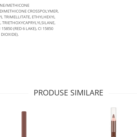
CONE/METHICONE
 DIMETHICONE CROSSPOLYMER,
YL TRIMELLITATE, ETHYLHEXYL
, TRIETHOXYCAPRYLYLSILANE,
5850 (RED 6 LAKE), CI 15850
 DIOXIDE).
PRODUSE SIMILARE