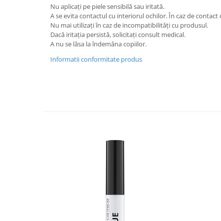
Nu aplicați pe piele sensibilă sau iritată.
A se evita contactul cu interiorul ochilor. În caz de contact 
Nu mai utilizați în caz de incompatibilități cu produsul.
Dacă iritația persistă, solicitați consult medical.
A nu se lăsa la îndemâna copiilor.
Informatii conformitate produs