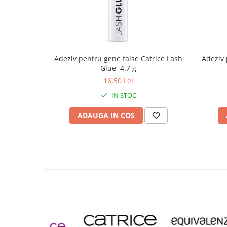
Adeziv pentru gene false Catrice Lash
Adeziv 
Glue, 4.7 g
16,50 Lei
IN STOC
ADAUGA IN COS