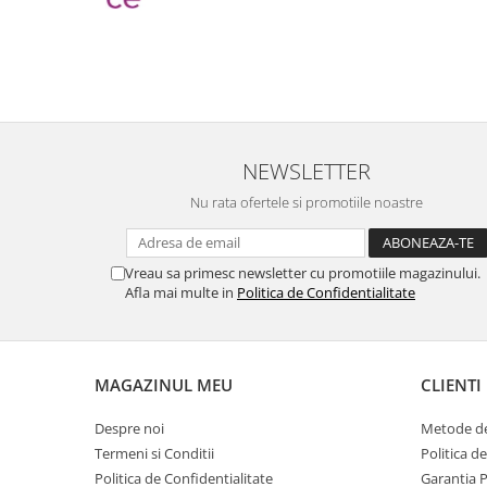
NEWSLETTER
Nu rata ofertele si promotiile noastre
Vreau sa primesc newsletter cu promotiile magazinului.
Afla mai multe in
Politica de Confidentialitate
MAGAZINUL MEU
CLIENTI
Despre noi
Metode de
Termeni si Conditii
Politica d
Politica de Confidentialitate
Garantia 