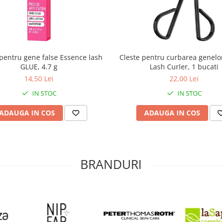
pentru gene false Essence lash
Cleste pentru curbarea genelor
GLUE, 4.7 g
Lash Curler, 1 bucati
14,50 Lei
22,00 Lei
IN STOC
IN STOC
ADAUGA IN COS
ADAUGA IN COS
BRANDURI