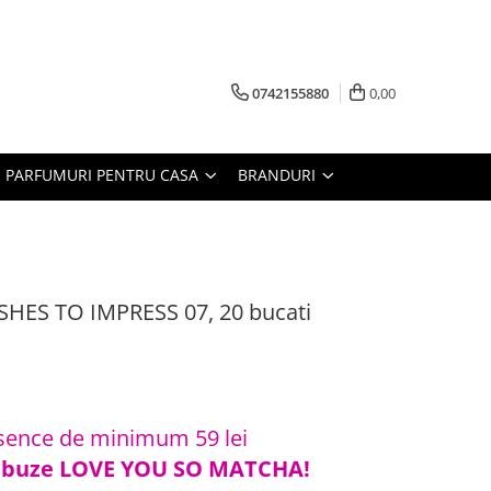
0742155880
0,00
PARFUMURI PENTRU CASA
BRANDURI
SHES TO IMPRESS 07, 20 bucati
ence de minimum 59 lei
 de buze LOVE YOU SO MATCHA!