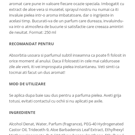
aromat care pune in valoare fiecare ocazie speciala. Imbogatit cu
extract de aloe vera si musetel, sprayul nostru nu numai ca iti
invaluie pielea intr-o aroma imbatatoare, dar o ingrijeste in
acelasi timp. Bucurati-va de un parfum care dureaza, invaluindu-
va intr-o atmosfera de bucurie si satisfactie care creeaza amintiri
de neuitat. Format: 250 ml
RECOMANDAT PENTRU
Absorbtia usoara si parfumul subtil inseamna ca poate fi folosit in
orice moment al anului. Daca il folosesti in cele mai calduroase
zile ale verii, iti vei improspata pielea instantaneu. Veti simti ca
tocmai ati facut un dus aromat!
MOD DE UTILIZARE
Se aplica dupa baie sau dus pentru a parfuma pielea. Aveti grija
totusi, evitati contactul cu ochii si nu aplicati pe axile.
INGREDIENTE
Alcohol Denat, Water, Parfum (fragrance), PEG-40 Hydrogenated
Castor Oil, Trideceth-9, Aloe Barbadensis Leaf Extract, Ethylhexyl