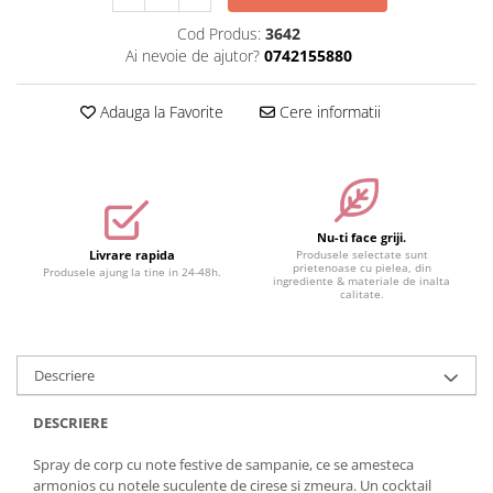
Accesorii make-up
Cod Produs:
3642
Ai nevoie de ajutor?
0742155880
Seturi Make-up
Adauga la Favorite
Cere informatii
Nu-ti face griji.
Livrare rapida
Produsele selectate sunt
prietenoase cu pielea, din
Produsele ajung la tine in 24-48h.
ingrediente & materiale de inalta
calitate.
Descriere
DESCRIERE
Spray de corp cu note festive de sampanie, ce se amesteca
armonios cu notele suculente de cirese si zmeura. Un cocktail