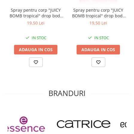
Spray pentru corp "JUICY
Spray pentru corp "JUICY
BOMB tropical" drop body
BOMB tropical" drop body
mist 106 - Lychee Livin', 100
mist 110 - Mango Mellow,
19,50 Lei
19,50 Lei
ml, essence
100 ml, essence
IN STOC
IN STOC
ADAUGA IN COS
ADAUGA IN COS
BRANDURI