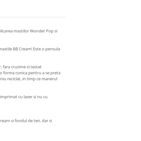
plicarea mastilor Wonder Pop si
u mastile BB Cream! Este o pensula
, fara cruzime si testat
u o forma conica pentru a se preta
miniu reciclat, in timp ce manerul
 imprimat cu laser si nu cu
ream si fondul de ten, dar si