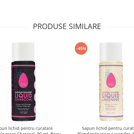
PRODUSE SIMILARE
-45%
pun lichid pentru curatare
Sapun lichid pentru cura
leanser Charcoal, 90 ml, Beauty
Blendercleanser Lavender, 