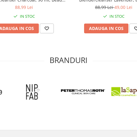
Blender
Beauty Blender
88,99 Lei
88,99 Lei
49,00 Lei
IN STOC
IN STOC
ADAUGA IN COS
ADAUGA IN COS
BRANDURI