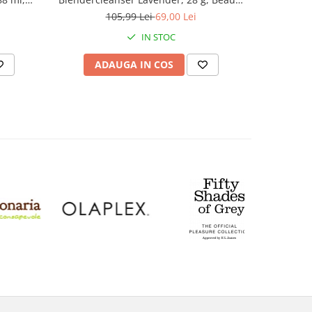
Blender
105,99 Lei
69,00 Lei
IN STOC
ADAUGA IN COS
AD