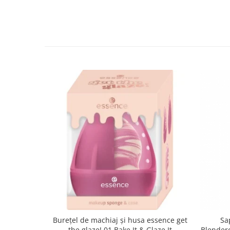
Burețel de machiaj și husa essence get
Sa
the glaze! 01 Bake It & Glaze It
Blenderc