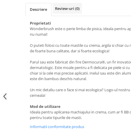
Accesorii make-up
Review-uri
(0)
Descriere
Seturi Make-up
Proprietati
Wonderbrush este o perie limba de pisica, ideala pentru a
nu numai!
O puteti folosi cu toate mastile cu crema, argila si chiar c
de foarte buna calitate, dar si foarte ecologica!
Parul sau este fabricat din fire Dermocura®, un fir inovator
dermatologic. Este moale pentru a fi delicata pe piele si c
chiar si la cele mai precise aplicatii. Inelul sau este din alu
este din bambus deschis natural.
Un mic detaliu care o face si mai ecologica? Logo-ul nostru
cerneala!
Mod de utilizare
Ideala pentru aplicarea machiajului in crema, cum ar fi BB c
pentru toate tipurile de masti.
Informatii conformitate produs