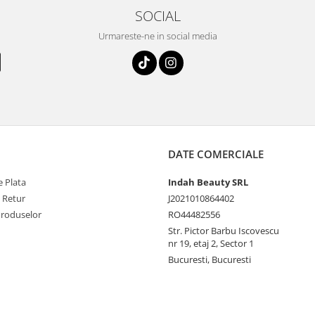
SOCIAL
Urmareste-ne in social media
DATE COMERCIALE
 Plata
Indah Beauty SRL
e Retur
J2021010864402
Produselor
RO44482556
Str. Pictor Barbu Iscovescu
nr 19, etaj 2, Sector 1
Bucuresti, Bucuresti