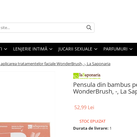
I
LENJERIE INTIMĂ
JUCARII SEXUALE
PARFUMURI
plicarea tratamentelor faciale WonderBrush, -, La Saponaria
Pensula din bambus pe
WonderBrush, -, La Sa
52,99 Lei
STOC EPUIZAT
Durata de livrare:
1