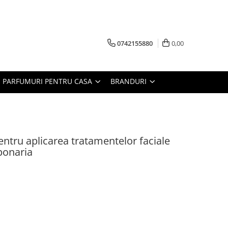
0742155880
0,00
PARFUMURI PENTRU CASA
BRANDURI
ntru aplicarea tratamentelor faciale
ponaria