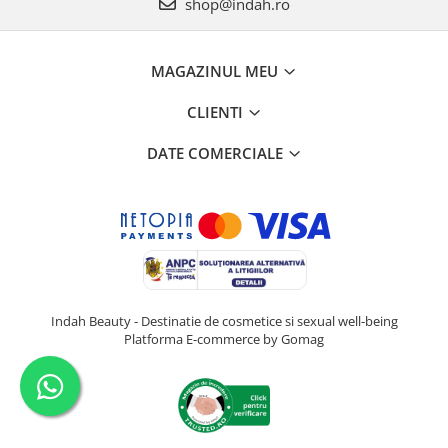
shop@indah.ro
MAGAZINUL MEU
CLIENTI
DATE COMERCIALE
Indah Beauty - Destinatie de cosmetice si sexual well-being
Platforma E-commerce by Gomag