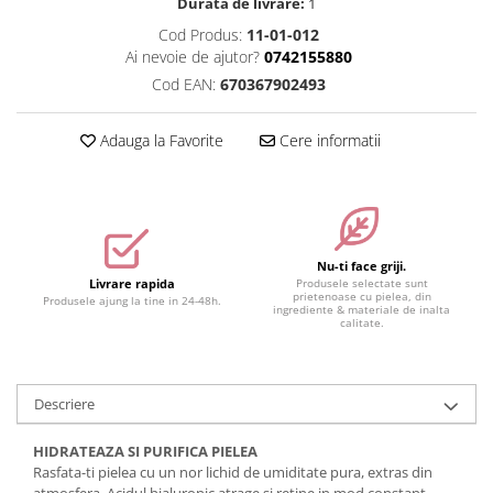
Durata de livrare:
1
Accesorii make-up
Cod Produs:
11-01-012
Ai nevoie de ajutor?
0742155880
Seturi Make-up
Cod EAN:
670367902493
Adauga la Favorite
Cere informatii
Nu-ti face griji.
Livrare rapida
Produsele selectate sunt
prietenoase cu pielea, din
Produsele ajung la tine in 24-48h.
ingrediente & materiale de inalta
calitate.
Descriere
HIDRATEAZA SI PURIFICA PIELEA
Rasfata-ti pielea cu un nor lichid de umiditate pura, extras din
atmosfera. Acidul hialuronic atrage si retine in mod constant