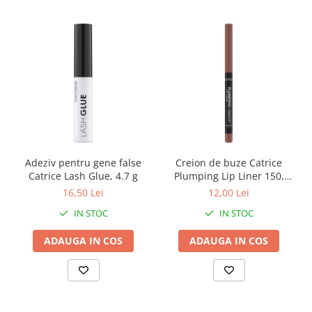
Adeziv pentru gene false
Creion de buze Catrice
Catrice Lash Glue, 4.7 g
Plumping Lip Liner 150,
0.35 g
16,50 Lei
12,00 Lei
IN STOC
IN STOC
ADAUGA IN COS
ADAUGA IN COS