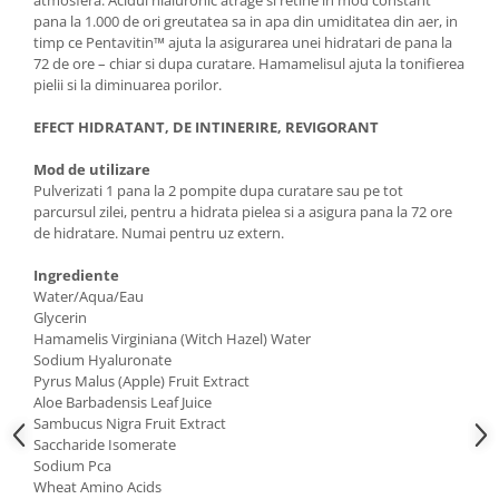
pana la 1.000 de ori greutatea sa in apa din umiditatea din aer, in
timp ce Pentavitin™ ajuta la asigurarea unei hidratari de pana la
72 de ore – chiar si dupa curatare. Hamamelisul ajuta la tonifierea
pielii si la diminuarea porilor.
EFECT HIDRATANT, DE INTINERIRE, REVIGORANT
Mod de utilizare
Pulverizati 1 pana la 2 pompite dupa curatare sau pe tot
parcursul zilei, pentru a hidrata pielea si a asigura pana la 72 ore
de hidratare. Numai pentru uz extern.
Ingrediente
Water/Aqua/Eau
Glycerin
Hamamelis Virginiana (Witch Hazel) Water
Sodium Hyaluronate
Pyrus Malus (Apple) Fruit Extract
Aloe Barbadensis Leaf Juice
Sambucus Nigra Fruit Extract
Saccharide Isomerate
Sodium Pca
Wheat Amino Acids