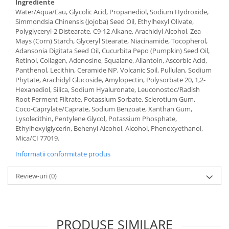
Ingrediente
Water/Aqua/Eau, Glycolic Acid, Propanediol, Sodium Hydroxide,
Simmondsia Chinensis (Jojoba) Seed Oil, Ethylhexyl Olivate,
Polyglyceryl-2 Distearate, C9-12 Alkane, Arachidyl Alcohol, Zea
Mays (Corn) Starch, Glyceryl Stearate, Niacinamide, Tocopherol,
Adansonia Digitata Seed Oil, Cucurbita Pepo (Pumpkin) Seed Oil,
Retinol, Collagen, Adenosine, Squalane, Allantoin, Ascorbic Acid,
Panthenol, Lecithin, Ceramide NP, Volcanic Soil, Pullulan, Sodium
Phytate, Arachidyl Glucoside, Amylopectin, Polysorbate 20, 1,2-
Hexanediol, Silica, Sodium Hyaluronate, Leuconostoc/Radish
Root Ferment Filtrate, Potassium Sorbate, Sclerotium Gum,
Coco-Caprylate/Caprate, Sodium Benzoate, Xanthan Gum,
Lysolecithin, Pentylene Glycol, Potassium Phosphate,
Ethylhexylglycerin, Behenyl Alcohol, Alcohol, Phenoxyethanol,
Mica/CI 77019.
Informatii conformitate produs
Review-uri
(0)
PRODUSE SIMILARE