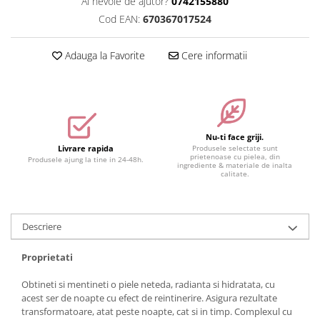
Ai nevoie de ajutor?
0742155880
Accesorii make-up
Cod EAN:
670367017524
Seturi Make-up
Adauga la Favorite
Cere informatii
Nu-ti face griji.
Livrare rapida
Produsele selectate sunt
prietenoase cu pielea, din
Produsele ajung la tine in 24-48h.
ingrediente & materiale de inalta
calitate.
Descriere
Proprietati
Obtineti si mentineti o piele neteda, radianta si hidratata, cu
acest ser de noapte cu efect de reintinerire. Asigura rezultate
transformatoare, atat peste noapte, cat si in timp. Complexul cu