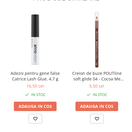
Adeziv pentru gene false
Creion de buze POUTline
Catrice Lash Glue, 4.7 g
soft glide 04 - Cocoa Me
Crazy, essence
16,50 Lei
5,50 Lei
IN STOC
IN STOC
ADAUGA IN COS
ADAUGA IN COS