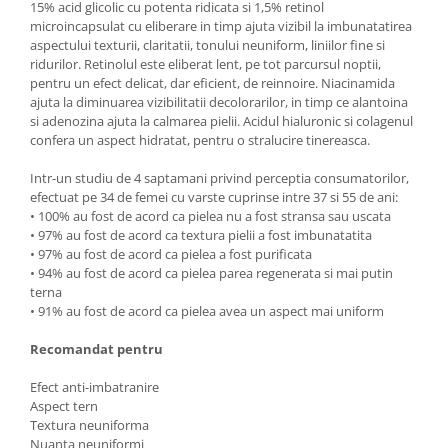
15% acid glicolic cu potenta ridicata si 1,5% retinol
microincapsulat cu eliberare in timp ajuta vizibil la imbunatatirea
aspectului texturii, claritatii, tonului neuniform, liniilor fine si
ridurilor. Retinolul este eliberat lent, pe tot parcursul noptii,
pentru un efect delicat, dar eficient, de reinnoire. Niacinamida
ajuta la diminuarea vizibilitatii decolorarilor, in timp ce alantoina
si adenozina ajuta la calmarea pielii. Acidul hialuronic si colagenul
confera un aspect hidratat, pentru o stralucire tinereasca.
Intr-un studiu de 4 saptamani privind perceptia consumatorilor,
efectuat pe 34 de femei cu varste cuprinse intre 37 si 55 de ani:
• 100% au fost de acord ca pielea nu a fost stransa sau uscata
• 97% au fost de acord ca textura pielii a fost imbunatatita
• 97% au fost de acord ca pielea a fost purificata
• 94% au fost de acord ca pielea parea regenerata si mai putin
terna
• 91% au fost de acord ca pielea avea un aspect mai uniform
Recomandat pentru
Efect anti-imbatranire
Aspect tern
Textura neuniforma
Nuanta neuniformi