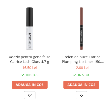
Adeziv pentru gene false
Creion de buze Catrice
Catrice Lash Glue, 4.7 g
Plumping Lip Liner 150,
0.35 g
16,50 Lei
12,00 Lei
IN STOC
IN STOC
ADAUGA IN COS
ADAUGA IN COS