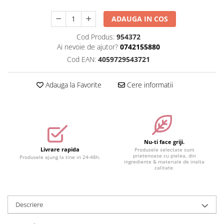
Accesorii make-up
ADAUGA IN COS
Seturi Make-up
Cod Produs:
954372
Ai nevoie de ajutor?
0742155880
Cod EAN:
4059729543721
Adauga la Favorite
Cere informatii
Nu-ti face griji.
Livrare rapida
Produsele selectate sunt
prietenoase cu pielea, din
Produsele ajung la tine in 24-48h.
ingrediente & materiale de inalta
calitate.
Descriere