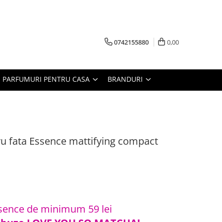
0742155880
0,00
PARFUMURI PENTRU CASA
BRANDURI
ru fata Essence mattifying compact
ence de minimum 59 lei