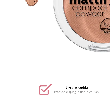
Kerastase
Produse pentru baie
Masturbator
Ingrijire gene & sprancene
Mascara
La Saponaria
Sapun
Exfolierea tenului
Creion si tus de ochi
Inel de stimulare
Igiena dentara
LoveHoney Health
Fard de pleoape
Inel silicon
Pasta de dinti
Gene false si accesorii
Maude
Pentru cuplu
Apa de gura
Buze
MonAmi
Wellness
Ruj
NIP+FAB
Lumanari
Luciu si gloss de buze
Ulei pentru masaj
Noblesse Oblige
Balsam de buze
Igiena sexuala
Olaplex
Creion de buze
Lubrifianti
Peter Thomas Roth
Ulei de buze
Prezervative
Buretei
ROMP
Servetele
Curatare Buretei
SeventyOne Percent
Dildouri
Unghii
SmileMakers
Fetish
Livrare rapida
Lac de unghii
We-Vibe
Produsele ajung la tine in 24-48h.
Jocuri
Baza si Top coat
Womanizer
Seturi
Tratament pentru unghii
YESforLOV
Accesorii Unghii