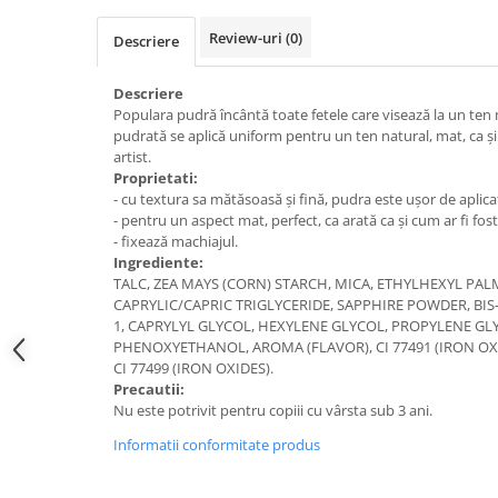
Accesorii make-up
Review-uri
(0)
Descriere
Seturi Make-up
Descriere
Populara pudră încântă toate fetele care visează la un ten 
pudrată se aplică uniform pentru un ten natural, mat, ca ș
artist.
Proprietati:
- cu textura sa mătăsoasă și fină, pudra este ușor de aplica
- pentru un aspect mat, perfect, ca arată ca și cum ar fi fos
- fixează machiajul.
Ingrediente:
TALC, ZEA MAYS (CORN) STARCH, MICA, ETHYLHEXYL PA
CAPRYLIC/CAPRIC TRIGLYCERIDE, SAPPHIRE POWDER, BI
1, CAPRYLYL GLYCOL, HEXYLENE GLYCOL, PROPYLENE GL
PHENOXYETHANOL, AROMA (FLAVOR), CI 77491 (IRON OXID
CI 77499 (IRON OXIDES).
Precautii:
Nu este potrivit pentru copiii cu vârsta sub 3 ani.
Informatii conformitate produs