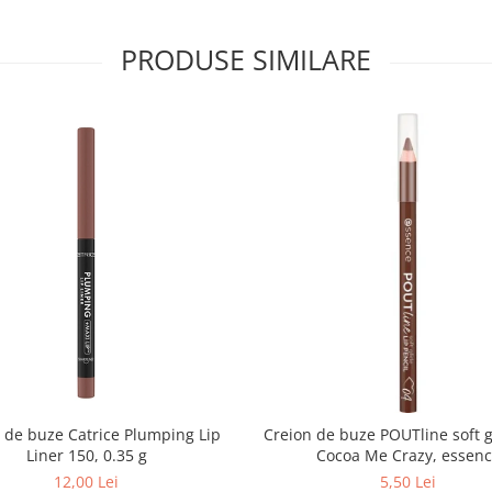
PRODUSE SIMILARE
 de buze Catrice Plumping Lip
Creion de buze POUTline soft g
Liner 150, 0.35 g
Cocoa Me Crazy, essen
12,00 Lei
5,50 Lei