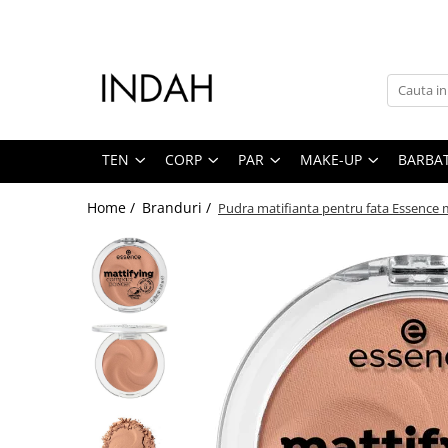
Ten
Corp
Par
Make-up
Barbati
Lenjerie intimă
Jucarii sexuale
Parfumuri
Parfumuri pentru casa
Branduri
Demachiere Ten
Ingrijire corp
Ingrijire Par
Ten
Barbati
Salopete lungi
Vibrator
Layering
Parfumuri pentru camera
Arcwave
Lotiune Tonica
Crema de corp
Sampon
Fond de ten si baza de machiaj
Ingrijire ten barbati
Salopete scurte
Vibrator Clitoris
Parfumuri Unisex
Difuzoare
Beauty Blender
TEN
CORP
PAR
MAKE-UP
BARBAT
Lotiune de curatare
Lotiune de corp
Balsam
Pudra
Barbierit
Vibrator Wand
Pijamale Scurte
Seturi Discovery
Odorizante auto
Catrice
Demachiant
Scrub & Exfoliant de corp
Tratamente si Masti pentru par
Fard de obraz
Gel de dus barbati
Vibrator Rabbit
Top
Extract de parfum
Ulei solubil in apa
Dr. Brandt
Home /
Branduri /
Pudra matifianta pentru fata Essence 
Apa micelara
Crema de maini
Parfum de par
Iluminator si contur
Sampon barbati
Vibrator cu Telecomanda
Pantaloni
Durex
Seturi Cadou
Deodorant
Produse Styling
Anticearcan si corector
Vibrator Dublu
Chiloți
essence
Ingrijire picioare
Uleiuri si serumuri pentru par si
Palete machiaj
Vibrator pentru prostata
Ingrijire Ten
Tanga
scalp
Equivalenza
Ulei pentru corp
Fixare machiaj
Vibrator Bullet
Crema de zi
Sutiene
Accesorii pentru par
Igiena intima
Sprancene
Vibrator G-Spot
Fifty Shades of Grey
Crema de noapte
Triunghi
Vergeturi si celulita
Dop si vibrator anal
Creion de sprancene
Friday Bae
Creme si geluri pentru ochi
Accesorii corp
Bile
Mascara si gel pentru sprancene
Ser pentru fata
Hairmate
Spray de corp
Seturi si accesorii sprancene
Bile Anale
Masti pentru fata
Happy Rabbit
Dus si baie
Ochi
Bile Kegel
Ingrijirea Buzelor