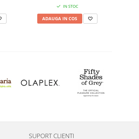
IN STOC
ADAUGA IN COS
AD
SUPORT CLIENTI