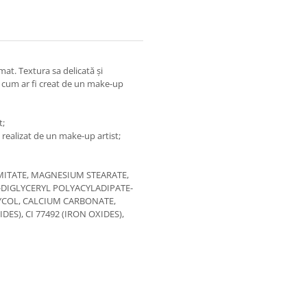
mat. Textura sa delicată și
i cum ar fi creat de un make-up
t;
t realizat de un make-up artist;
LMITATE, MAGNESIUM STEARATE,
S-DIGLYCERYL POLYACYLADIPATE-
YCOL, CALCIUM CARBONATE,
ES), CI 77492 (IRON OXIDES),