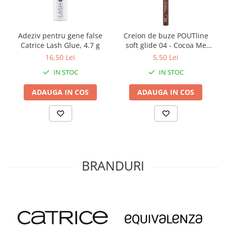
Adeziv pentru gene false
Creion de buze POUTline
Catrice Lash Glue, 4.7 g
soft glide 04 - Cocoa Me
Crazy, essence
16,50 Lei
5,50 Lei
IN STOC
IN STOC
ADAUGA IN COS
ADAUGA IN COS
BRANDURI