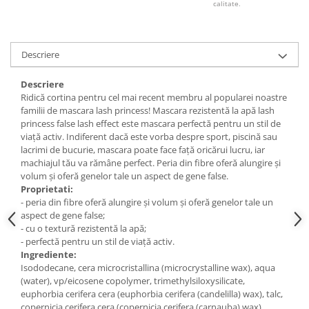
calitate.
Descriere
Descriere
Ridică cortina pentru cel mai recent membru al popularei noastre
familii de mascara lash princess! Mascara rezistentă la apă lash
princess false lash effect este mascara perfectă pentru un stil de
viață activ. Indiferent dacă este vorba despre sport, piscină sau
lacrimi de bucurie, mascara poate face față oricărui lucru, iar
machiajul tău va rămâne perfect. Peria din fibre oferă alungire și
volum și oferă genelor tale un aspect de gene false.
Proprietati:
- peria din fibre oferă alungire și volum și oferă genelor tale un
aspect de gene false;
- cu o textură rezistentă la apă;
- perfectă pentru un stil de viață activ.
Ingrediente:
Isododecane, cera microcristallina (microcrystalline wax), aqua
(water), vp/eicosene copolymer, trimethylsiloxysilicate,
euphorbia cerifera cera (euphorbia cerifera (candelilla) wax), talc,
copernicia cerifera cera (copernicia cerifera (carnauba) wax),