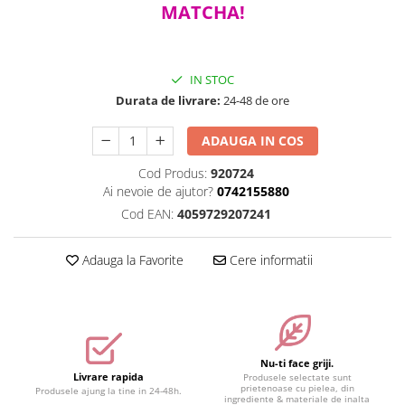
MATCHA!
Accesorii make-up
Seturi Make-up
IN STOC
Durata de livrare:
24-48 de ore
ADAUGA IN COS
Cod Produs:
920724
Ai nevoie de ajutor?
0742155880
Cod EAN:
4059729207241
Adauga la Favorite
Cere informatii
Nu-ti face griji.
Livrare rapida
Produsele selectate sunt
prietenoase cu pielea, din
Produsele ajung la tine in 24-48h.
ingrediente & materiale de inalta