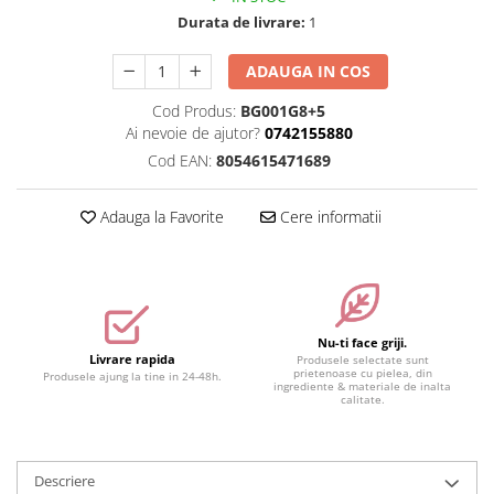
Durata de livrare:
1
Accesorii make-up
Seturi Make-up
ADAUGA IN COS
Cod Produs:
BG001G8+5
Ai nevoie de ajutor?
0742155880
Cod EAN:
8054615471689
Adauga la Favorite
Cere informatii
Nu-ti face griji.
Livrare rapida
Produsele selectate sunt
prietenoase cu pielea, din
Produsele ajung la tine in 24-48h.
ingrediente & materiale de inalta
calitate.
Descriere