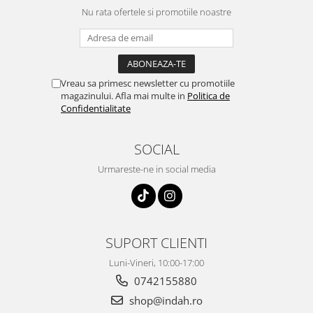
Nu rata ofertele si promotiile noastre
Vreau sa primesc newsletter cu promotiile
magazinului. Afla mai multe in
Politica de
Confidentialitate
SOCIAL
Urmareste-ne in social media
SUPORT CLIENTI
Luni-Vineri, 10:00-17:00
0742155880
shop@indah.ro