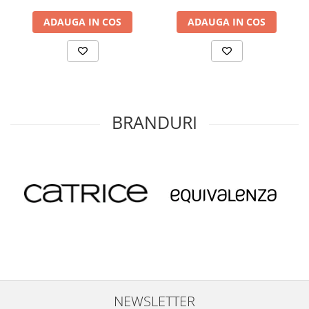
ADAUGA IN COS
ADAUGA IN COS
BRANDURI
NEWSLETTER