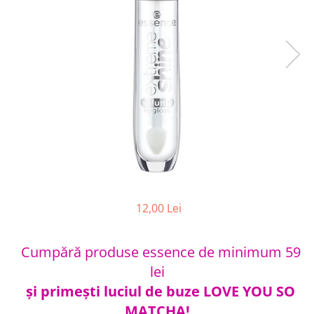
Kerastase
Produse pentru baie
Masturbator
Ingrijire gene & sprancene
Mascara
La Saponaria
Sapun
Exfolierea tenului
Creion si tus de ochi
Inel de stimulare
Igiena dentara
LoveHoney Health
Fard de pleoape
Inel silicon
Pasta de dinti
Gene false si accesorii
Maude
Pentru cuplu
Apa de gura
Buze
MonAmi
Wellness
Ruj
NIP+FAB
Lumanari
Luciu si gloss de buze
Ulei pentru masaj
Noblesse Oblige
Balsam de buze
Igiena sexuala
Olaplex
Creion de buze
Lubrifianti
Peter Thomas Roth
Ulei de buze
Prezervative
Buretei
ROMP
Servetele
12,00 Lei
Curatare Buretei
SeventyOne Percent
Dildouri
Unghii
SmileMakers
Fetish
Cumpără produse essence de minimum 59
Lac de unghii
We-Vibe
Jocuri
lei
Baza si Top coat
Womanizer
și primești luciul de buze LOVE YOU SO
Seturi
Tratament pentru unghii
YESforLOV
MATCHA!
Accesorii Unghii