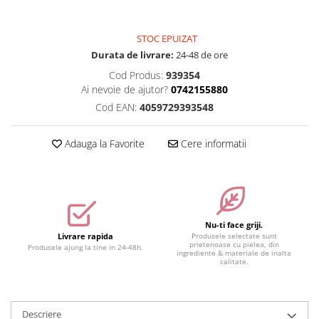
Accesorii make-up
Seturi Make-up
STOC EPUIZAT
Durata de livrare:
24-48 de ore
Cod Produs:
939354
Ai nevoie de ajutor?
0742155880
Cod EAN:
4059729393548
Adauga la Favorite
Cere informatii
Nu-ti face griji.
Livrare rapida
Produsele selectate sunt
prietenoase cu pielea, din
Produsele ajung la tine in 24-48h.
ingrediente & materiale de inalta
calitate.
Descriere