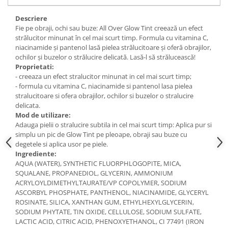
Descriere
Fie pe obraji, ochi sau buze: All Over Glow Tint creează un efect
strălucitor minunat în cel mai scurt timp. Formula cu vitamina C,
niacinamide și pantenol lasă pielea strălucitoare și oferă obrajilor,
ochilor și buzelor o strălucire delicată. Lasă-l să strălucească!
Proprietati:
- creeaza un efect stralucitor minunat in cel mai scurt timp;
- formula cu vitamina C, niacinamide si pantenol lasa pielea
stralucitoare si ofera obrajilor, ochilor si buzelor o stralucire
delicata.
Mod de utilizare:
Adauga pielii o stralucire subtila in cel mai scurt timp: Aplica pur si
simplu un pic de Glow Tint pe pleoape, obraji sau buze cu
degetele si aplica usor pe piele.
Ingrediente:
AQUA (WATER), SYNTHETIC FLUORPHLOGOPITE, MICA,
SQUALANE, PROPANEDIOL, GLYCERIN, AMMONIUM
ACRYLOYLDIMETHYLTAURATE/VP COPOLYMER, SODIUM
ASCORBYL PHOSPHATE, PANTHENOL, NIACINAMIDE, GLYCERYL
ROSINATE, SILICA, XANTHAN GUM, ETHYLHEXYLGLYCERIN,
SODIUM PHYTATE, TIN OXIDE, CELLULOSE, SODIUM SULFATE,
LACTIC ACID, CITRIC ACID, PHENOXYETHANOL, CI 77491 (IRON