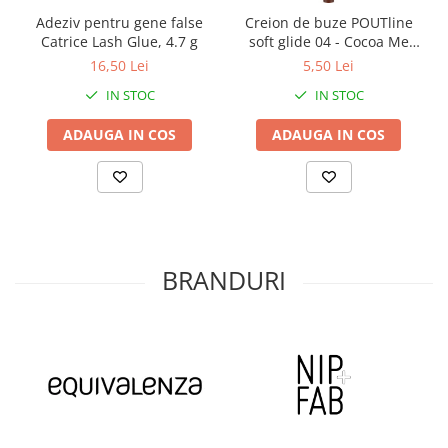
Adeziv pentru gene false
Creion de buze POUTline
Catrice Lash Glue, 4.7 g
soft glide 04 - Cocoa Me
Crazy, essence
16,50 Lei
5,50 Lei
IN STOC
IN STOC
ADAUGA IN COS
ADAUGA IN COS
BRANDURI