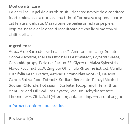
Mod de utilizare
Folositi-l ca un gel de dus obisnuit... dar este nevoie de o cantitate
foarte mica, asa ca dureaza mult timp! Formeaza o spuma foarte
catifelata si delicata. Masati bine pe pielea umeda si pe piele,
inspirati notele delicioase si racoritoare de vanilie si morcov si
clatiti delicat.
Ingrediente
Aqua, Aloe Barbadensis Leaf Juice*, Ammonium Lauryl Sulfate,
Coco-Glucoside, Melissa Officinalis Leaf Water*, Glyceryl Oleate,
Cocamidopropyl Betaine, Parfum**, Glycerin, Malva Sylvestris
Flower/Leaf Extract*, Zingiber Officinale Rhizome Extract, Vanilla
Planifolia Bean Extract, Vetiveria Zizanoides Root Oil, Daucus
Carota Sativa Root Extract*, Sodium Benzoate, Benzyl Alcohol,
Sodium Chloride, Potassium Sorbate, Tocopherol, Helianthus
Annuus Seed Oil, Sodium Phytate, Sodium Dehydroacetate,
Limonene**, Citric Acid (*from organic farming, **natural origin)
Informatii conformitate produs
Review-uri
(0)