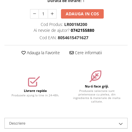
Durata de livrare:
1
Accesorii make-up
ADAUGA IN COS
Seturi Make-up
Cod Produs:
LR001M200
Ai nevoie de ajutor?
0742155880
Cod EAN:
8054615471627
Adauga la Favorite
Cere informatii
Nu-ti face griji.
Livrare rapida
Produsele selectate sunt
prietenoase cu pielea, din
Produsele ajung la tine in 24-48h.
ingrediente & materiale de inalta
calitate.
Descriere