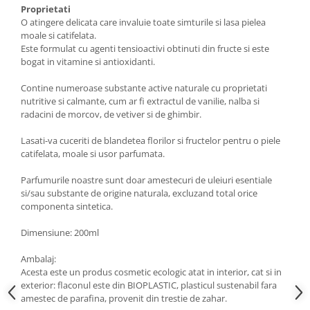
Proprietati
O atingere delicata care invaluie toate simturile si lasa pielea
moale si catifelata.
Este formulat cu agenti tensioactivi obtinuti din fructe si este
bogat in vitamine si antioxidanti.
Contine numeroase substante active naturale cu proprietati
nutritive si calmante, cum ar fi extractul de vanilie, nalba si
radacini de morcov, de vetiver si de ghimbir.
Lasati-va cuceriti de blandetea florilor si fructelor pentru o piele
catifelata, moale si usor parfumata.
Parfumurile noastre sunt doar amestecuri de uleiuri esentiale
si/sau substante de origine naturala, excluzand total orice
componenta sintetica.
Dimensiune: 200ml
Ambalaj:
Acesta este un produs cosmetic ecologic atat in interior, cat si in
exterior: flaconul este din BIOPLASTIC, plasticul sustenabil fara
amestec de parafina, provenit din trestie de zahar.