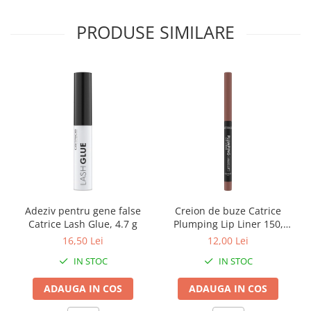
PRODUSE SIMILARE
Adeziv pentru gene false
Creion de buze Catrice
Catrice Lash Glue, 4.7 g
Plumping Lip Liner 150,
0.35 g
16,50 Lei
12,00 Lei
IN STOC
IN STOC
ADAUGA IN COS
ADAUGA IN COS