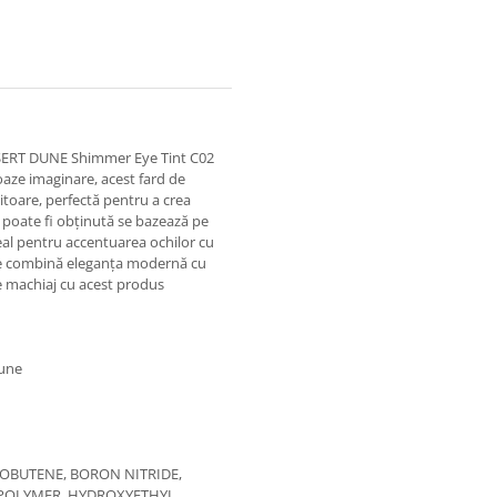
 DESERT DUNE Shimmer Eye Tint C02
 oaze imaginare, acest fard de
ipitoare, perfectă pentru a crea
e poate fi obținută se bazează pe
deal pentru accentuarea ochilor cu
ape combină eleganța modernă cu
e machiaj cu acest produs
rune
SOBUTENE, BORON NITRIDE,
SPOLYMER, HYDROXYETHYL