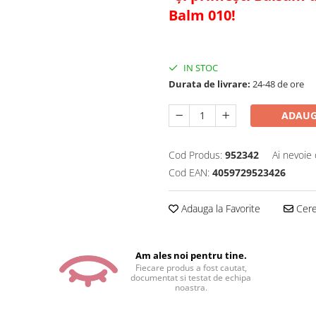
Balm 010!
IN STOC
Durata de livrare:
24-48 de ore
ADAUG
Cod Produs:
952342
Ai nevoie 
Cod EAN:
4059729523426
Adauga la Favorite
Cere 
Am ales noi pentru tine.
Fiecare produs a fost cautat,
documentat si testat de echipa
noastra.