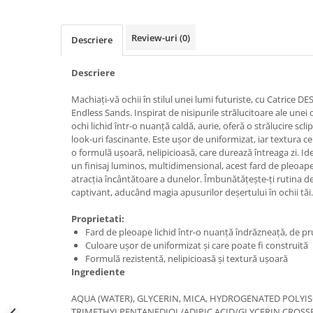
Accesorii make-up
Seturi Make-up
Review-uri
(0)
Descriere
Descriere
Machiați-vă ochii în stilul unei lumi futuriste, cu Catrice
Endless Sands. Inspirat de nisipurile strălucitoare ale unei
ochi lichid într-o nuanță caldă, aurie, oferă o strălucire scl
look-uri fascinante. Este ușor de uniformizat, iar textura c
o formulă ușoară, nelipicioasă, care durează întreaga zi. I
un finisaj luminos, multidimensional, acest fard de pleo
atracția încântătoare a dunelor. Îmbunătățește-ți rutina d
captivant, aducând magia apusurilor deșertului în ochii tăi.
Proprietati:
Fard de pleoape lichid într-o nuanță îndrăzneață, de p
Culoare ușor de uniformizat și care poate fi construită
Formulă rezistentă, nelipicioasă și textură ușoară
Ingrediente
AQUA (WATER), GLYCERIN, MICA, HYDROGENATED POLYI
TRIMETHYLPENTANEDIOL/ADIPIC ACID/GLYCERIN CROS