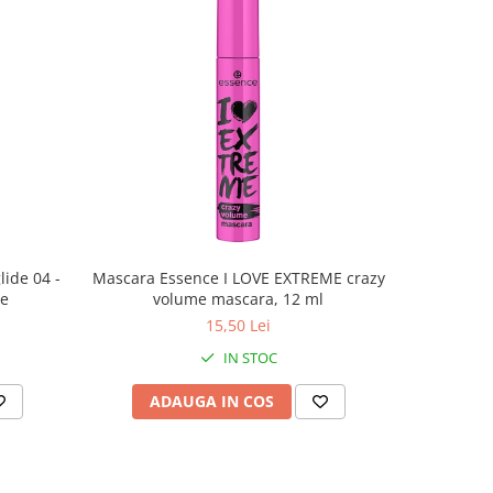
lide 04 -
Mascara Essence I LOVE EXTREME crazy
Luciu d
ce
volume mascara, 12 ml
BOMB 01 
15,50 Lei
IN STOC
ADAUGA IN COS
AD