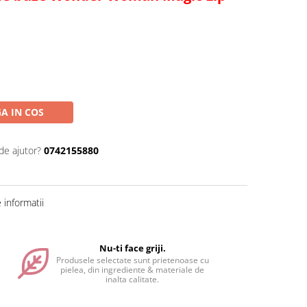
A IN COS
de ajutor?
0742155880
informatii
Nu-ti face griji.
Produsele selectate sunt prietenoase cu
pielea, din ingrediente & materiale de
inalta calitate.