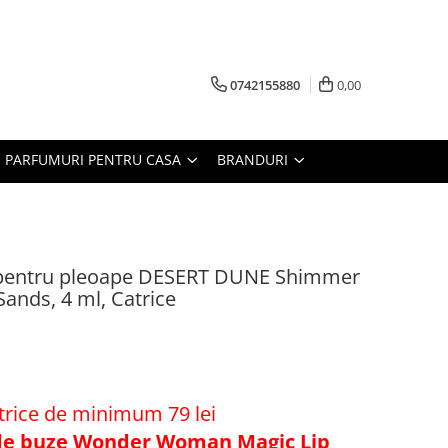
0742155880
0,00
PARFUMURI PENTRU CASA
BRANDURI
or pentru pleoape DESERT DUNE Shimmer
Sands, 4 ml, Catrice
ice de minimum 79 lei
 de buze Wonder Woman Magic Lip