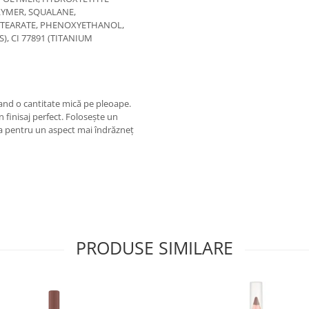
YMER, SQUALANE,
STEARATE, PHENOXYETHANOL,
S), CI 77891 (TITANIUM
otand o cantitate mică pe pleoape.
 finisaj perfect. Folosește un
rea pentru un aspect mai îndrăzneț
PRODUSE SIMILARE