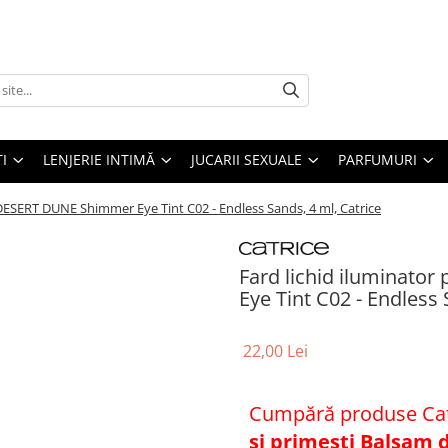
I
LENJERIE INTIMĂ
JUCARII SEXUALE
PARFUMURI
DESERT DUNE Shimmer Eye Tint C02 - Endless Sands, 4 ml, Catrice
Fard lichid iluminat
Eye Tint C02 - Endless 
22,00 Lei
Cumpără produse Catr
și primești Balsam