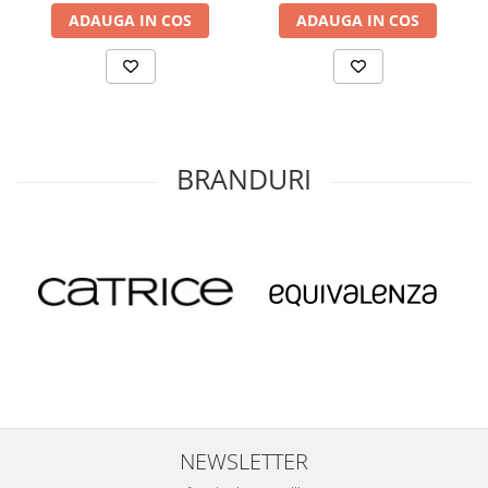
ADAUGA IN COS
ADAUGA IN COS
BRANDURI
NEWSLETTER