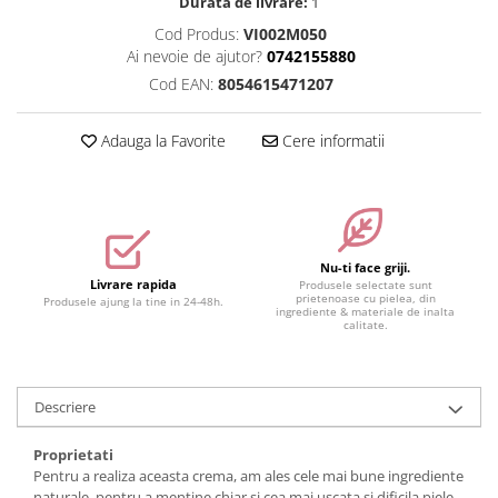
Durata de livrare:
1
Accesorii make-up
Cod Produs:
VI002M050
Ai nevoie de ajutor?
0742155880
Seturi Make-up
Cod EAN:
8054615471207
Adauga la Favorite
Cere informatii
Nu-ti face griji.
Livrare rapida
Produsele selectate sunt
prietenoase cu pielea, din
Produsele ajung la tine in 24-48h.
ingrediente & materiale de inalta
calitate.
Descriere
Proprietati
Pentru a realiza aceasta crema, am ales cele mai bune ingrediente
naturale, pentru a mentine chiar si cea mai uscata si dificila piele