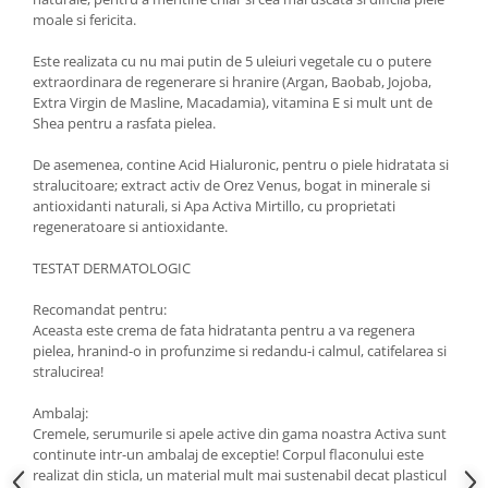
moale si fericita.
Este realizata cu nu mai putin de 5 uleiuri vegetale cu o putere
extraordinara de regenerare si hranire (Argan, Baobab, Jojoba,
Extra Virgin de Masline, Macadamia), vitamina E si mult unt de
Shea pentru a rasfata pielea.
De asemenea, contine Acid Hialuronic, pentru o piele hidratata si
stralucitoare; extract activ de Orez Venus, bogat in minerale si
antioxidanti naturali, si Apa Activa Mirtillo, cu proprietati
regeneratoare si antioxidante.
TESTAT DERMATOLOGIC
Recomandat pentru:
Aceasta este crema de fata hidratanta pentru a va regenera
pielea, hranind-o in profunzime si redandu-i calmul, catifelarea si
stralucirea!
Ambalaj:
Cremele, serumurile si apele active din gama noastra Activa sunt
continute intr-un ambalaj de exceptie! Corpul flaconului este
realizat din sticla, un material mult mai sustenabil decat plasticul