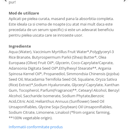
pur!
Mod de utilizare
Aplicati pe pielea curata, masand pana la absorbtia completa.
Este ideala ca si crema de noapte (cu atat mai mult daca este
precedata de un serum specific) si este un adevarat beneficiu
pentru pielea uscata care se inroseste usor.
Ingrediente
Aqua (Water), Vaccinium Myrtillus Fruit Water*,Polyglyceryl-3
Rice Branate, Butyrospermum Parkii (Shea) Butter*, Olea
Europaea (Olive) Fruit Oil*, Glycerin, Coco-Caprylate/Caprate,
Adansonia Digitata Seed Oil*,Ethylhexyl Stearate**, Argania
Spinosa Kernel Oil*, Propanediol, Simmondsia Chinensis (Jojoba)
Seed Oil, Macadamia Ternifolia Seed Oil, Squalane, Oryza Sativa
(Rice) Extract*,Sodium Hyaluronate, Glyceryl Caprylate, Xanthan
Gum, Tocopherol, Parfum(Fragrance)**, Cetearyl Alcohol, Benzyl
Alcohol, Saccharide Isomerate, Sodium Phytate,Benzoic
Acid,Citric Acid, Helianthus Annuus (Sunflower) Seed Oil
Unsaponifiables, Glycine Soja (Soybean) Oil Unsaponifiables,
Sodium Citrate, Limonene, Linalool (*from organic farming,
**100% vegetable origin).
Informatii conformitate produs