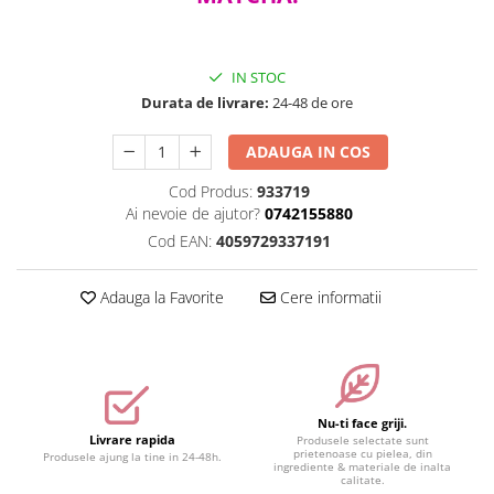
Accesorii make-up
Seturi Make-up
IN STOC
Durata de livrare:
24-48 de ore
ADAUGA IN COS
Cod Produs:
933719
Ai nevoie de ajutor?
0742155880
Cod EAN:
4059729337191
Adauga la Favorite
Cere informatii
Nu-ti face griji.
Livrare rapida
Produsele selectate sunt
prietenoase cu pielea, din
Produsele ajung la tine in 24-48h.
ingrediente & materiale de inalta
calitate.