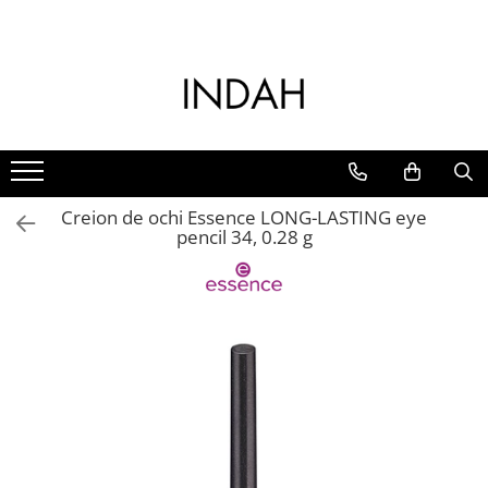
Ten
Corp
Par
Make-up
Barbati
Lenjerie intimă
Jucarii sexuale
Parfumuri
Parfumuri pentru casa
Branduri
Demachiere Ten
Ingrijire corp
Ingrijire Par
Ten
Barbati
Salopete lungi
Vibrator
Layering
Parfumuri pentru camera
Arcwave
Lotiune Tonica
Crema de corp
Sampon
Fond de ten si baza de machiaj
Ingrijire ten barbati
Salopete scurte
Vibrator Clitoris
Parfumuri Unisex
Difuzoare
Beauty Blender
Lotiune de curatare
Lotiune de corp
Balsam
Pudra
Barbierit
Vibrator Wand
Pijamale Scurte
Seturi Discovery
Odorizante auto
Catrice
Demachiant
Scrub & Exfoliant de corp
Tratamente si Masti pentru par
Fard de obraz
Gel de dus barbati
Vibrator Rabbit
Creion de ochi Essence LONG-LASTING eye
Top
Extract de parfum
Ulei solubil in apa
Dr. Brandt
pencil 34, 0.28 g
Apa micelara
Crema de maini
Parfum de par
Iluminator si contur
Sampon barbati
Vibrator cu Telecomanda
Pantaloni
Durex
Seturi Cadou
Deodorant
Produse Styling
Anticearcan si corector
Vibrator Dublu
Chiloți
essence
Ingrijire picioare
Uleiuri si serumuri pentru par si
Palete machiaj
Vibrator pentru prostata
Ingrijire Ten
Tanga
scalp
Equivalenza
Ulei pentru corp
Fixare machiaj
Vibrator Bullet
Crema de zi
Sutiene
Accesorii pentru par
Igiena intima
Sprancene
Vibrator G-Spot
Fifty Shades of Grey
Crema de noapte
Triunghi
Vergeturi si celulita
Dop si vibrator anal
Creion de sprancene
Friday Bae
Creme si geluri pentru ochi
Accesorii corp
Bile
Mascara si gel pentru sprancene
Ser pentru fata
Hairmate
Spray de corp
Seturi si accesorii sprancene
Bile Anale
Masti pentru fata
Happy Rabbit
Dus si baie
Ochi
Bile Kegel
Ingrijirea Buzelor