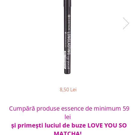
Kerastase
Produse pentru baie
Masturbator
Ingrijire gene & sprancene
Mascara
La Saponaria
Sapun
Exfolierea tenului
Creion si tus de ochi
Inel de stimulare
Igiena dentara
LoveHoney Health
Fard de pleoape
Inel silicon
Pasta de dinti
Gene false si accesorii
Maude
Pentru cuplu
Apa de gura
Buze
MonAmi
Wellness
Ruj
NIP+FAB
Lumanari
Luciu si gloss de buze
Ulei pentru masaj
Noblesse Oblige
Balsam de buze
Igiena sexuala
Olaplex
Creion de buze
Lubrifianti
Peter Thomas Roth
Ulei de buze
Prezervative
Buretei
ROMP
Servetele
8,50 Lei
Curatare Buretei
SeventyOne Percent
Dildouri
Unghii
SmileMakers
Fetish
Cumpără produse essence de minimum 59
Lac de unghii
We-Vibe
Jocuri
lei
Baza si Top coat
Womanizer
și primești luciul de buze LOVE YOU SO
Seturi
Tratament pentru unghii
YESforLOV
MATCHA!
Accesorii Unghii