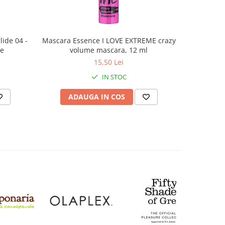
lide 04 -
Mascara Essence I LOVE EXTREME crazy
Luciu d
ce
volume mascara, 12 ml
BOMB 01 
15,50 Lei
IN STOC
ADAUGA IN COS
AD