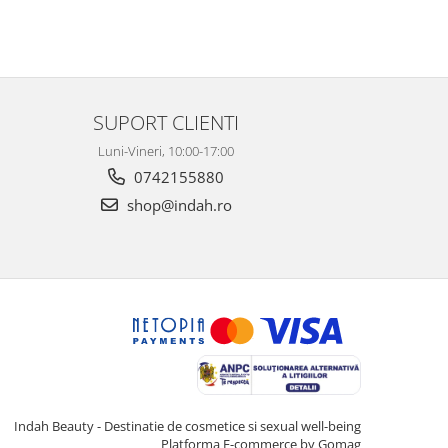
SUPORT CLIENTI
Luni-Vineri, 10:00-17:00
0742155880
shop@indah.ro
Indah Beauty - Destinatie de cosmetice si sexual well-being
Platforma E-commerce by Gomag