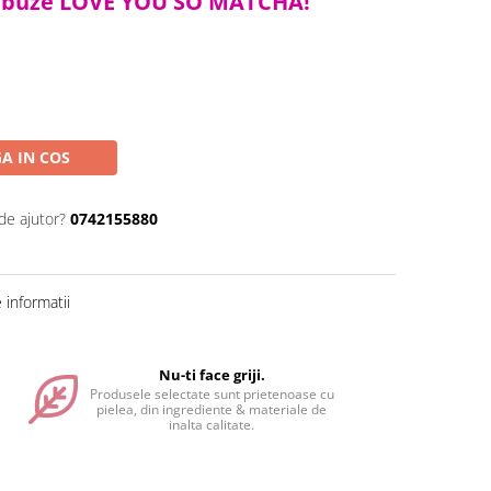
 de buze LOVE YOU SO MATCHA!
A IN COS
de ajutor?
0742155880
informatii
Nu-ti face griji.
Produsele selectate sunt prietenoase cu
pielea, din ingrediente & materiale de
inalta calitate.