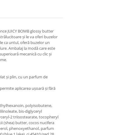
sence JUICY BOMB glossy butter
rălucitoare și le va oferi buzelor
le ca untul, oferă buzelor un
pădure. Ambalaj la modă care este
 superioară mecanică cu clic și
eme.
elat și plin, cu un parfum de
 permite aplicarea ușoară și fără
riethylhexanoin, polyisobutene,
linoleate, bis-diglyceryl
ceryl-2 triisostearate, tocopheryl
ii (shea) butter, cocos nucifera
pherol, phenoxyethanol, parfum
 (blue 1 lake), ci 45410 (red 28