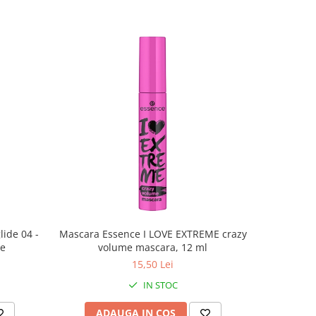
lide 04 -
Mascara Essence I LOVE EXTREME crazy
Luciu d
ce
volume mascara, 12 ml
BOMB 01 
15,50 Lei
IN STOC
ADAUGA IN COS
AD