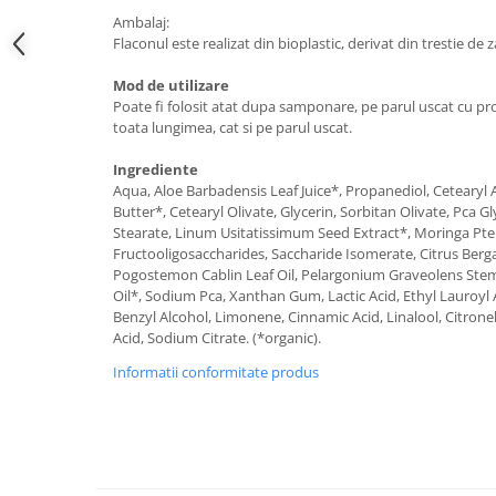
Ambalaj:
Flaconul este realizat din bioplastic, derivat din trestie de 
Mod de utilizare
Poate fi folosit atat dupa samponare, pe parul uscat cu pro
toata lungimea, cat si pe parul uscat.
Ingrediente
Aqua, Aloe Barbadensis Leaf Juice*, Propanediol, Cetearyl
Butter*, Cetearyl Olivate, Glycerin, Sorbitan Olivate, Pca G
Stearate, Linum Usitatissimum Seed Extract*, Moringa Pt
Fructooligosaccharides, Saccharide Isomerate, Citrus Berg
Pogostemon Cablin Leaf Oil, Pelargonium Graveolens Stem
Oil*, Sodium Pca, Xanthan Gum, Lactic Acid, Ethyl Lauroyl
Benzyl Alcohol, Limonene, Cinnamic Acid, Linalool, Citronell
Acid, Sodium Citrate. (*organic).
Informatii conformitate produs