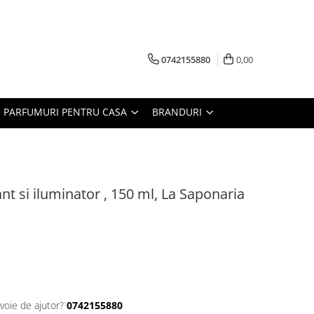
0742155880
0,00
PARFUMURI PENTRU CASA
BRANDURI
nt si iluminator , 150 ml, La Saponaria
voie de ajutor?
0742155880