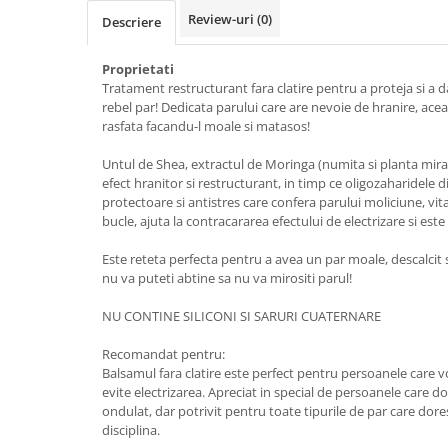
Review-uri
(0)
Accesorii make-up
Descriere
Seturi Make-up
Proprietati
Tratament restructurant fara clatire pentru a proteja si a da
rebel par! Dedicata parului care are nevoie de hranire, ace
rasfata facandu-l moale si matasos!
Untul de Shea, extractul de Moringa (numita si planta mira
efect hranitor si restructurant, in timp ce oligozaharidele 
protectoare si antistres care confera parului moliciune, vital
bucle, ajuta la contracararea efectului de electrizare si este
Este reteta perfecta pentru a avea un par moale, descalcit
nu va puteti abtine sa nu va mirositi parul!
NU CONTINE SILICONI SI SARURI CUATERNARE
Recomandat pentru:
Balsamul fara clatire este perfect pentru persoanele care vor
evite electrizarea. Apreciat in special de persoanele care do
ondulat, dar potrivit pentru toate tipurile de par care dore
disciplina.