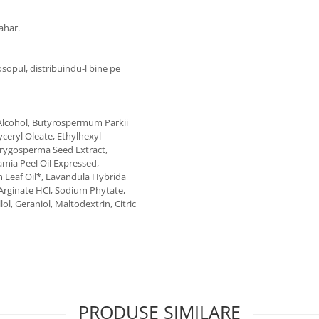
zahar.
sopul, distribuindu-l bine pe
 Alcohol, Butyrospermum Parkii
lyceryl Oleate, Ethylhexyl
erygosperma Seed Extract,
amia Peel Oil Expressed,
 Leaf Oil*, Lavandula Hybrida
 Arginate HCl, Sodium Phytate,
ol, Geraniol, Maltodextrin, Citric
PRODUSE SIMILARE