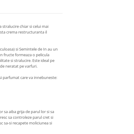
 stralucire chiar si celui mai
asta crema restructuranta il
culoasa) si Semintele de In au un
din fructe formeaza o pelicula
itate si stralucire. Este ideal pe
 de neratat pe varfuri.
 si parfumat care va innebuneste:
 sa aiba grija de parul lor si sa
resc sa controleze parul cret si
sc sa-si recapete moliciunea si