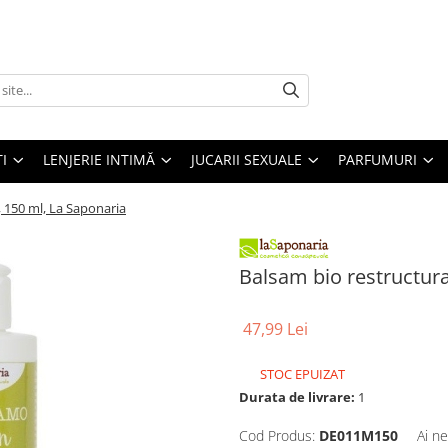
I
LENJERIE INTIMĂ
JUCARII SEXUALE
PARFUMURI
, 150 ml, La Saponaria
Balsam bio restructura
47,99 Lei
STOC EPUIZAT
Durata de livrare:
1
Cod Produs:
DE011M150
Ai ne