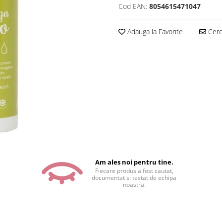
Cod EAN:
8054615471047
Adauga la Favorite
Cere 
Am ales noi pentru tine.
Fiecare produs a fost cautat,
documentat si testat de echipa
noastra.