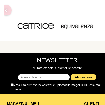
NEWSLETTER
Nu rata ofertele si promotiile noastre
Vreau sa primesc newsletter cu promotiile magazinului. Afla mai
multe in
Politica de Confidentialitate
MAGAZINUL MEU
CLIENTI