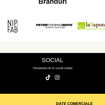
Branduri
SOCIAL
Urmareste-ne in social media
DATE COMERCIALE