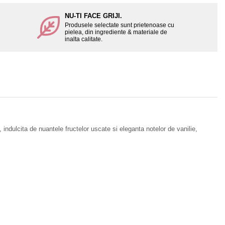
NU-TI FACE GRIJI.
Produsele selectate sunt prietenoase cu
pielea, din ingrediente & materiale de
inalta calitate.
 indulcita de nuantele fructelor uscate si eleganta notelor de vanilie,