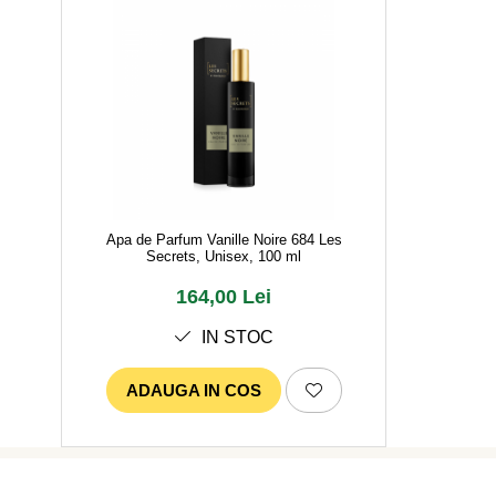
Apa de Parfum Vanille Noire 684 Les
Secrets, Unisex, 100 ml
164,00 Lei
IN STOC
ADAUGA IN COS