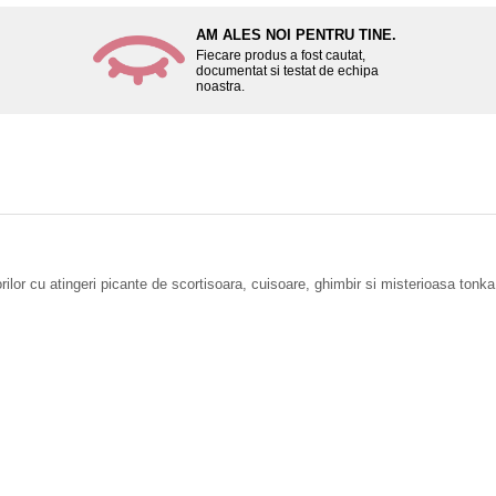
AM ALES NOI PENTRU TINE.
Fiecare produs a fost cautat,
documentat si testat de echipa
noastra.
ilor cu atingeri picante de scortisoara, cuisoare, ghimbir si misterioasa tonka,