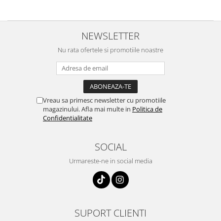
NEWSLETTER
Nu rata ofertele si promotiile noastre
Vreau sa primesc newsletter cu promotiile
magazinului. Afla mai multe in
Politica de
Confidentialitate
SOCIAL
Urmareste-ne in social media
SUPORT CLIENTI