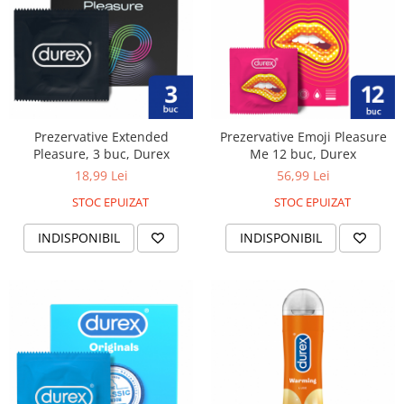
Prezervative Extended
Prezervative Emoji Pleasure
Pleasure, 3 buc, Durex
Me 12 buc, Durex
18,99 Lei
56,99 Lei
STOC EPUIZAT
STOC EPUIZAT
INDISPONIBIL
INDISPONIBIL